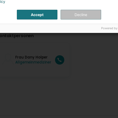
licy
Accept
Decline
Powered by
ontaktpersonen
Frau Dany Holper
Allgemeinmediziner