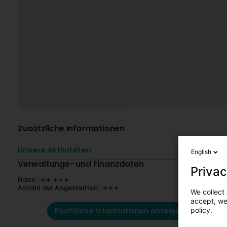
Zusätzliche Informationen
Unsere Aktivitäten
English
Verwaltungs- und Finanzdaten
Privac
Nace : ∗∗.∗∗∗
Anzahl der Angestellten : ∗∗∗
We collect 
accept, we'
Rechtliche Informationen anzeigen
policy.