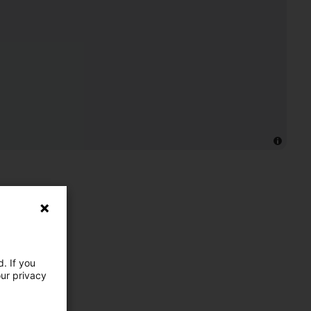
. If you
our privacy