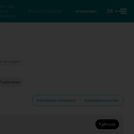
den Sie
DE
eine
Rückwärtssuche
Anmelden
atperson
ax anzeigen
Anreise
Rechtliche Hinweise
Kontaktpersonen
Route