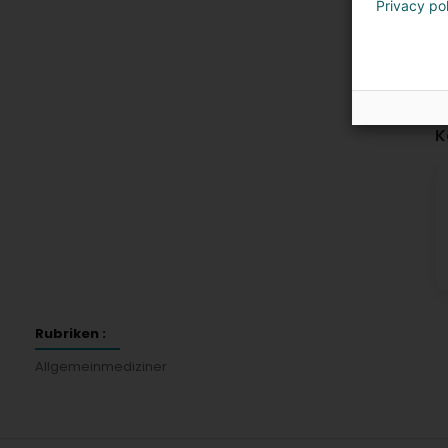
Privacy po
K
Rubriken :
Allgemeinmediziner