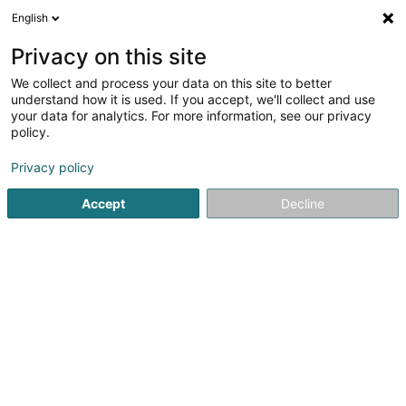
English
DE
Privacy on this site
We collect and process your data on this site to better
Hauck & Aufhäuser Fund Services SA
understand how it is used. If you accept, we'll collect and use
your data for analytics. For more information, see our privacy
Investition und Finanzierung
policy.
1c Rue Gabriel Lippmann
L-5365
Munsbach (Minsbech)
Privacy policy
Accept
Decline
Fax anzeigen
Sehen Sie die Nummer
Anreise
Startseite
Investition und Finanzierung
Hauck & Aufhäuser 