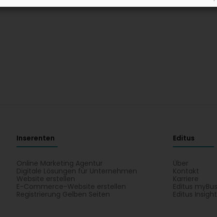
Inserenten
Editus
Online Marketing Agentur
Über
Digitale Lösungen für Unternehmen
Kontakt
Website erstellen
Karriere
E-Commerce-Website erstellen
Editus myBus
Registrierung Gelben Seiten
Editus Insigh