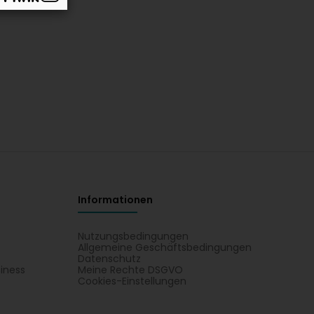
Informationen
Nutzungsbedingungen
Allgemeine Geschäftsbedingungen
Datenschutz
iness
Meine Rechte DSGVO
t
Cookies-Einstellungen