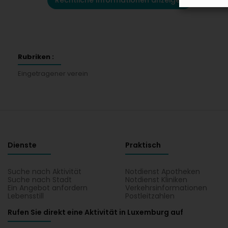
Rechtliche Informationen anzeigen
Rubriken :
Eingetragener verein
Dienste
Praktisch
Suche nach Aktivität
Notdienst Apotheken
Suche nach Stadt
Notdienst Kliniken
Ein Angebot anfordern
Verkehrsinformationen
Lebensstill
Postleitzahlen
Rufen Sie direkt eine Aktivität in Luxemburg auf