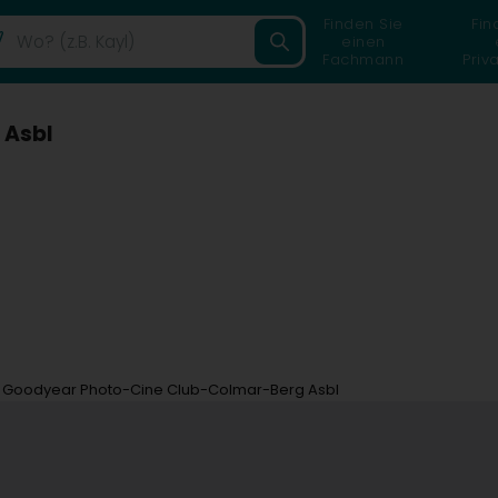
Finden Sie
Fin
einen
Fachmann
Priv
 Asbl
Goodyear Photo-Cine Club-Colmar-Berg Asbl