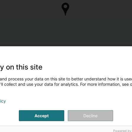
y on this site
and process your data on this site to better understand how it is used
ll collect and use your data for analytics. For more information, see 
licy
Accept
Decline
Powered by