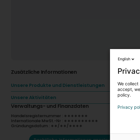
English
Privac
Zusätzliche Informationen
We collect 
Unsere Produkte und Dienstleistungen
accept, we'
policy.
Unsere Aktivitäten
Verwaltungs- und Finanzdaten
Privacy po
Handelsregisternummer : ∗∗∗∗∗∗∗
Internationale MwSt.-Nr : ∗∗∗∗∗∗∗∗∗∗
Gründungsdatum : ∗∗/∗∗/∗∗∗∗