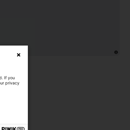
. If you
our privacy