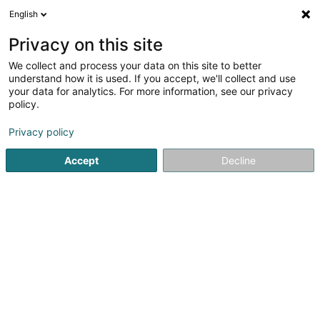
English
DE
Privacy on this site
We collect and process your data on this site to better
Glode Jeannot
understand how it is used. If you accept, we'll collect and use
your data for analytics. For more information, see our privacy
Weine, Spirituosen und Aperitifs -
Erzeuger/Großhandel
policy.
16A Haaptstrooss
L-9181
Tadler (Toodler)
Privacy policy
Accept
Decline
Fax anzeigen
Sehen Sie die Nummer
Anreise
Startseite
Großhandel für Händler
Weine, Spirituosen und