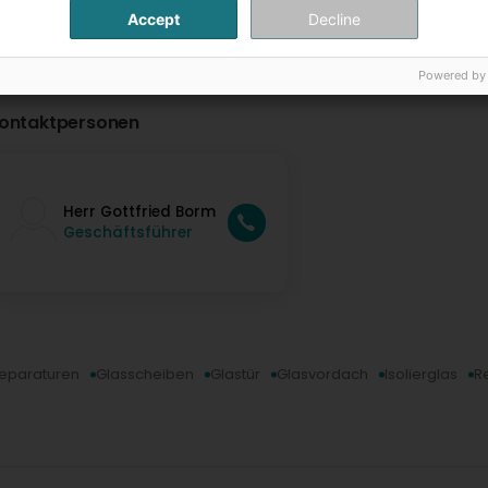
Accept
Decline
Powered by
ontaktpersonen
Herr Gottfried Borm
Geschäftsführer
reparaturen
Glasscheiben
Glastür
Glasvordach
Isolierglas
R