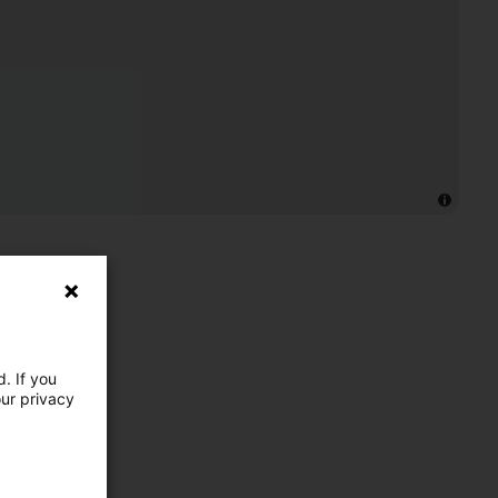
. If you
our privacy