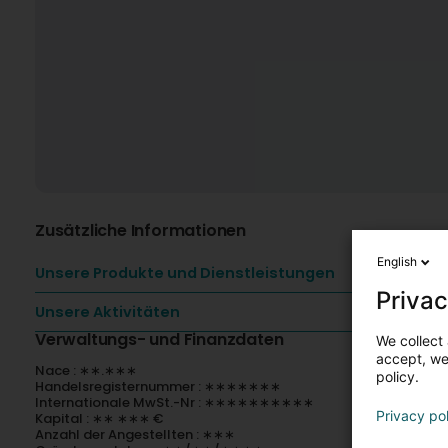
Zusätzliche Informationen
English
Unsere Produkte und Dienstleistungen
Privac
Unsere Aktivitäten
Verwaltungs- und Finanzdaten
We collect 
accept, we'
Nace : ∗∗.∗∗∗
policy.
Handelsregisternummer : ∗∗∗∗∗∗∗
Internationale MwSt.-Nr : ∗∗∗∗∗∗∗∗∗∗
Privacy po
Kapital : ∗∗ ∗∗∗ €
Anzahl der Angestellten : ∗∗∗