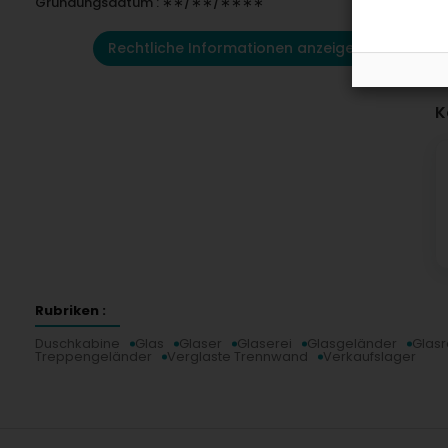
Gründungsdatum : ∗∗/∗∗/∗∗∗∗
Rechtliche Informationen anzeigen
K
Rubriken :
Duschkabine
Glas
Glaser
Glaserei
Glasgeländer
Glas
Treppengeländer
Verglaste Trennwand
Verkaufslager