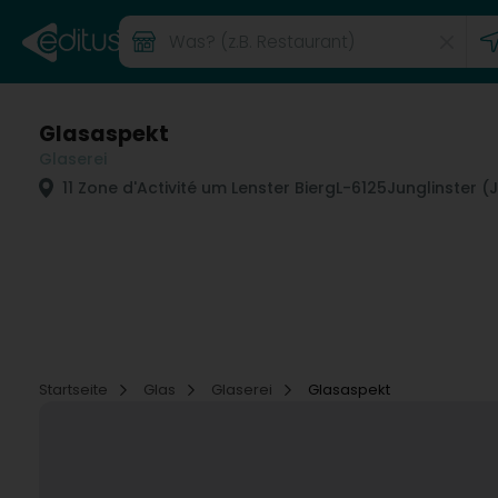
Glasaspekt
Glaserei
11 Zone d'Activité um Lenster Bierg
L-6125
Junglinster (
Startseite
Glas
Glaserei
Glasaspekt