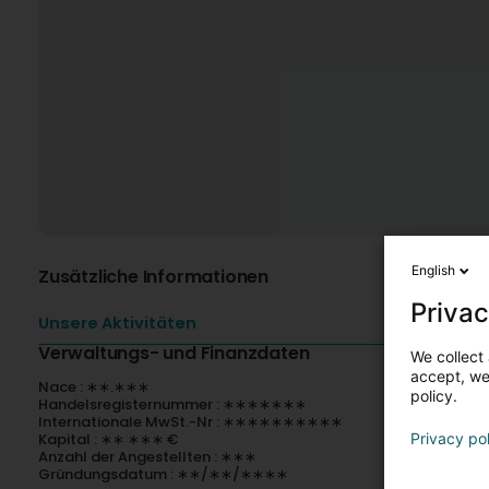
English
Zusätzliche Informationen
Privac
Unsere Aktivitäten
Verwaltungs- und Finanzdaten
We collect 
accept, we'
Nace : ∗∗.∗∗∗
policy.
Handelsregisternummer : ∗∗∗∗∗∗∗
Internationale MwSt.-Nr : ∗∗∗∗∗∗∗∗∗∗
Kapital : ∗∗ ∗∗∗ €
Privacy po
Anzahl der Angestellten : ∗∗∗
Gründungsdatum : ∗∗/∗∗/∗∗∗∗