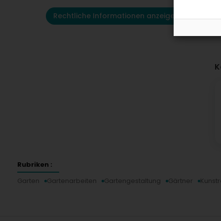
Rechtliche Informationen anzeigen
K
Rubriken :
Garten
Gartenarbeiten
Gartengestaltung
Gärtner
Kunst