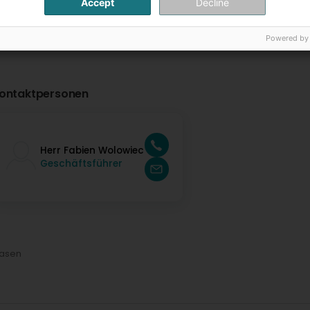
Accept
Decline
Powered by
ontaktpersonen
Herr Fabien Wolowiec
Geschäftsführer
rasen