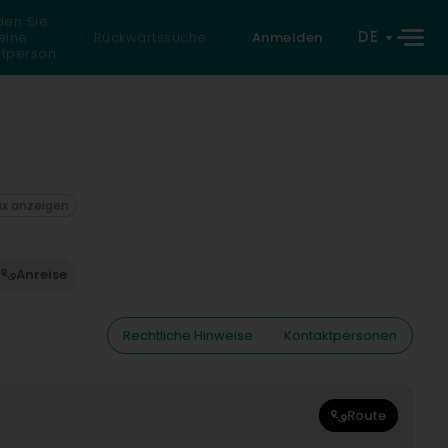
den Sie
DE
eine
Rückwärtssuche
Anmelden
atperson
ax anzeigen
Anreise
Rechtliche Hinweise
Kontaktpersonen
Route