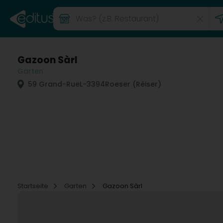
Gazoon Sàrl
Garten
59 Grand-Rue
L-3394
Roeser (Réiser)
Startseite
Garten
Gazoon Sàrl