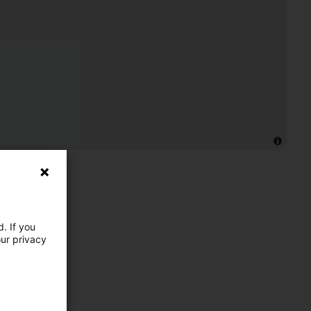
. If you
our privacy