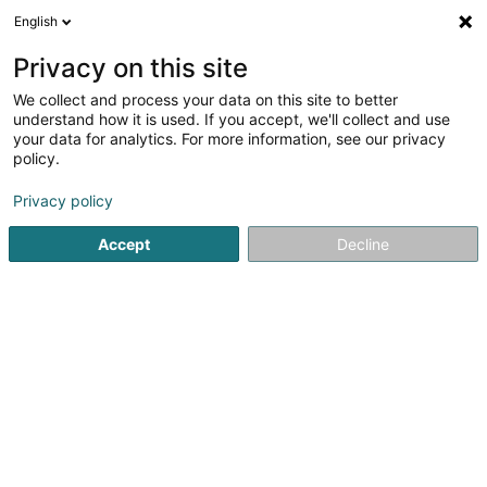
English
DE
Privacy on this site
We collect and process your data on this site to better
Gartenbau und
understand how it is used. If you accept, we'll collect and use
Landschaftsbau Mock
your data for analytics. For more information, see our privacy
policy.
Gartenarbeiten
3,5
8
rezensionen
Privacy policy
7 Zone Industrielle Fausermillen
L-6689
Mertert (Mäertert)
Accept
Decline
Fax anzeigen
Sehen Sie die Nummer
E-Mail
Anreise
Website
Startseite
Garten
Gartenarbeiten
Gartenbau und Lan