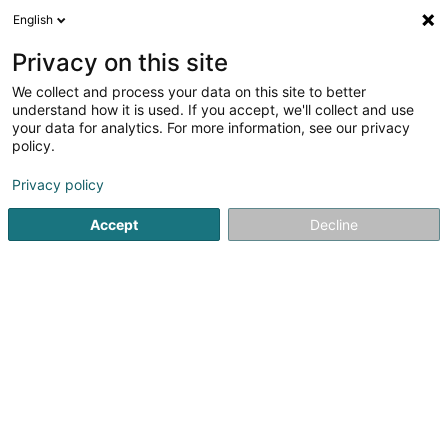
English
DE
Privacy on this site
We collect and process your data on this site to better
Garderie/Crèche Heemelmaus (CIGL
understand how it is used. If you accept, we'll collect and use
Esch)
your data for analytics. For more information, see our privacy
policy.
Eingetragener verein
Privacy policy
49 Rue Zénon Bernard
L-4031
Esch-sur-Alzette (Esch-Uelzecht)
Accept
Decline
Fax anzeigen
Sehen Sie die Nummer
Anreise
Startseite
Öffentlicher Dienst
Eingetragener verein
Ga