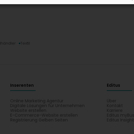
lhändler
Textil
Inserenten
Editus
Online Marketing Agentur
Über
Digitale Lösungen für Unternehmen
Kontakt
Website erstellen
Karriere
E-Commerce-Website erstellen
Editus myBus
Registrierung Gelben Seiten
Editus Insigh