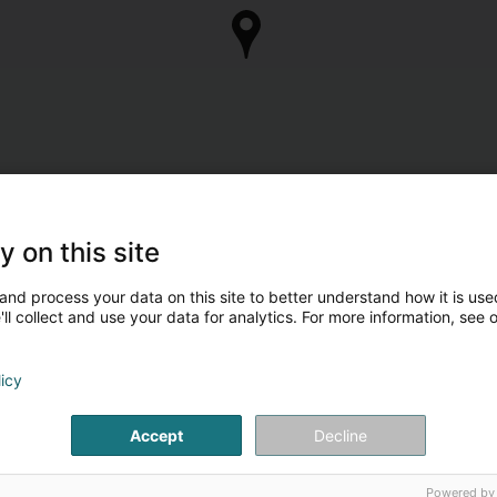
y on this site
and process your data on this site to better understand how it is used
ll collect and use your data for analytics. For more information, see 
licy
Accept
Decline
Powered by