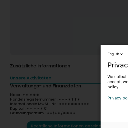
English
Privac
Zusätzliche Informationen
We collect 
Unsere Aktivitäten
accept, we'
Verwaltungs- und Finanzdaten
policy.
Nace : ∗∗.∗∗∗
Privacy po
Handelsregisternummer : ∗∗∗∗∗∗∗
Internationale MwSt.-Nr : ∗∗∗∗∗∗∗∗∗∗
Kapital : ∗∗ ∗∗∗ €
Gründungsdatum : ∗∗/∗∗/∗∗∗∗
Rechtliche Informationen anzeigen