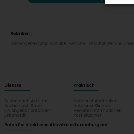
Rubriken :
Damenbekleidung
Schuhe
Schuhe - Großhändler und Einze
Dienste
Praktisch
Suche nach Aktivität
Notdienst Apotheken
Suche nach Stadt
Notdienst Kliniken
Ein Angebot anfordern
Verkehrsinformationen
Lebensstill
Postleitzahlen
Rufen Sie direkt eine Aktivität in Luxemburg auf