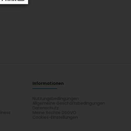
Informationen
Nutzungsbedingungen
Allgemeine Geschäftsbedingungen
Datenschutz
iness
Meine Rechte DSGVO
t
Cookies-Einstellungen