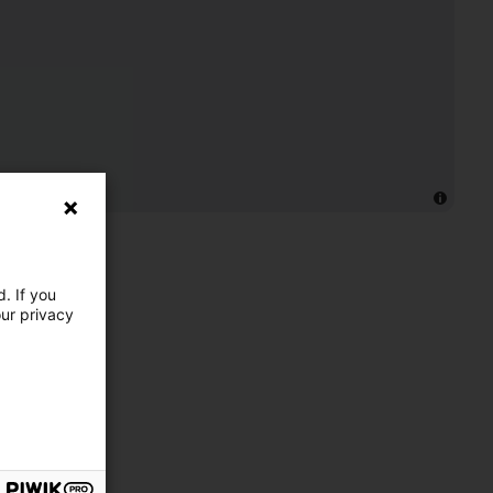
. If you
our privacy