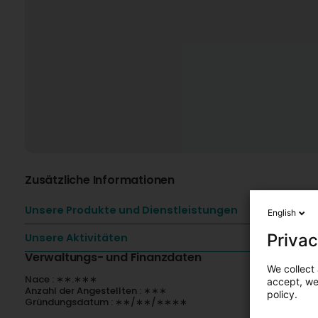
Zusätzliche Informationen
Unsere Produkte und Dienstleistungen
English
Privac
Unsere Aktivitäten
Verwaltungs- und Finanzdaten
We collect 
Nace : ∗∗.∗∗∗
accept, we'
Anzahl der Angestellten : ∗∗∗
policy.
Gründungsdatum : ∗∗/∗∗/∗∗∗∗