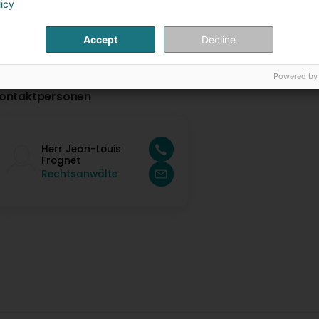
licy
Accept
Decline
Powered by
ontaktpersonen
Herr Jean-Louis
Frognet
Rechtsanwälte