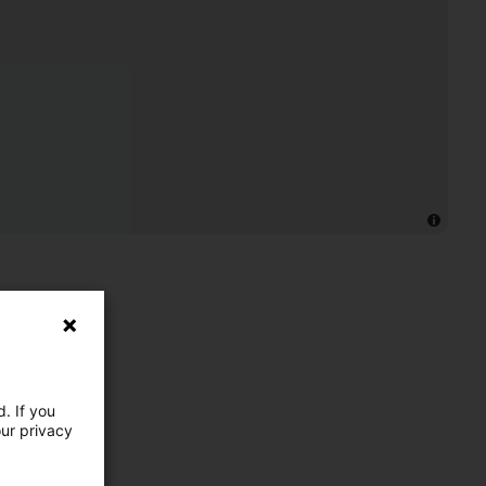
. If you
our privacy