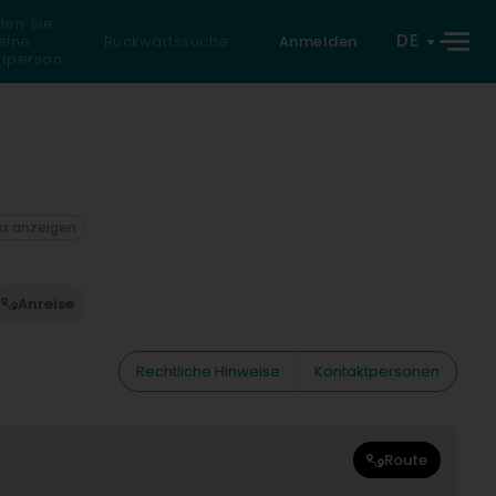
den Sie
DE
eine
Rückwärtssuche
Anmelden
atperson
ax anzeigen
Anreise
Rechtliche Hinweise
Kontaktpersonen
Route