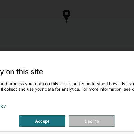
y on this site
and process your data on this site to better understand how it is used
ll collect and use your data for analytics. For more information, see 
licy
Accept
Decline