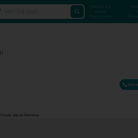
Finden Sie
Fin
einen
Fachmann
Priv
g)
Sehe
Foyer de la Femme