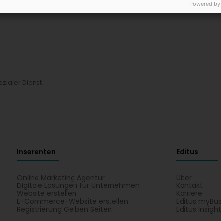
Powered by
ozialer Dienst
Inserenten
Editus
Online Marketing Agentur
Über
Digitale Lösungen für Unternehmen
Kontakt
Website erstellen
Karriere
E-Commerce-Website erstellen
Editus myBus
Registrierung Gelben Seiten
Editus Insigh