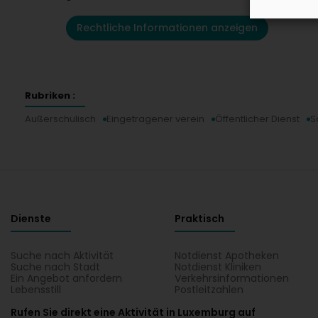
Rechtliche Informationen anzeigen
Rubriken :
Außerschulisch
Eingetragener verein
Öffentlicher Dienst
S
Dienste
Praktisch
Suche nach Aktivität
Notdienst Apotheken
Suche nach Stadt
Notdienst Kliniken
Ein Angebot anfordern
Verkehrsinformationen
Lebensstill
Postleitzahlen
Rufen Sie direkt eine Aktivität in Luxemburg auf