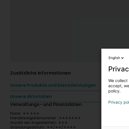
English
Privac
Zusätzliche Informationen
We collect 
Unsere Produkte und Dienstleistungen
accept, we'
policy.
Unsere Aktivitäten
Privacy po
Verwaltungs- und Finanzdaten
Nace : ∗∗.∗∗∗
Handelsregisternummer : ∗∗∗∗∗∗∗
Anzahl der Angestellten : ∗∗∗
Gründungsdatum : ∗∗/∗∗/∗∗∗∗