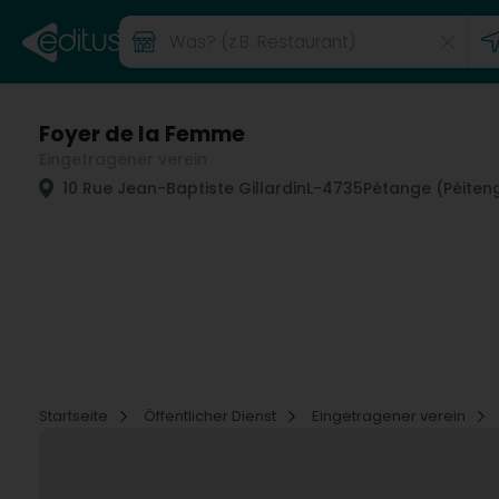
Foyer de la Femme
Eingetragener verein
10 Rue Jean-Baptiste Gillardin
L-4735
Pétange (Péiten
Startseite
Öffentlicher Dienst
Eingetragener verein