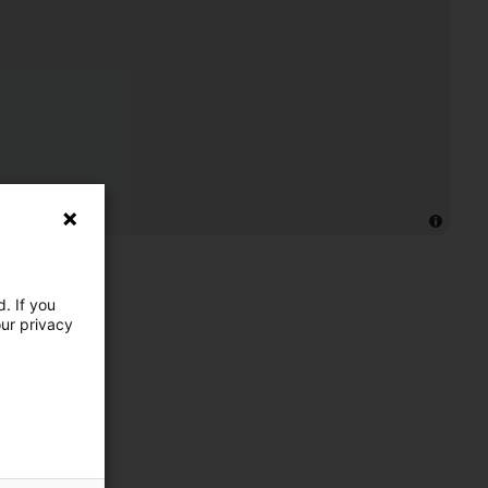
. If you
our privacy