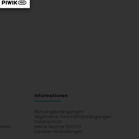
Informationen
Nutzungsbedingungen
Allgemeine Geschäftsbedingungen
Datenschutz
iness
Meine Rechte DSGVO
t
Cookies-Einstellungen