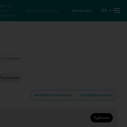
den Sie
DE
eine
Rückwärtssuche
Anmelden
atperson
ax anzeigen
Anreise
Rechtliche Hinweise
Kontaktpersonen
Route