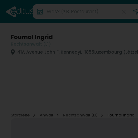
Fournol Ingrid
Rechtsanwalt (L1)
41A Avenue John F. Kennedy
L-1855
Luxembourg (Lëtze
Startseite
Anwalt
Rechtsanwalt (L1)
Fournol Ingrid