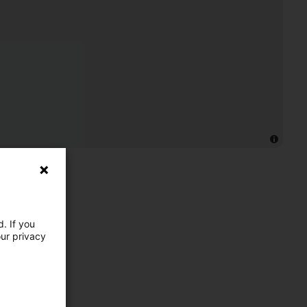
. If you
our privacy