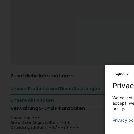
English
Zusätzliche Informationen
Privac
Unsere Produkte und Dienstleistungen
We collect 
Unsere Aktivitäten
accept, we'
Verwaltungs- und Finanzdaten
policy.
Nace : ∗∗.∗∗∗
Privacy po
Anzahl der Angestellten : ∗∗∗
Gründungsdatum : ∗∗/∗∗/∗∗∗∗