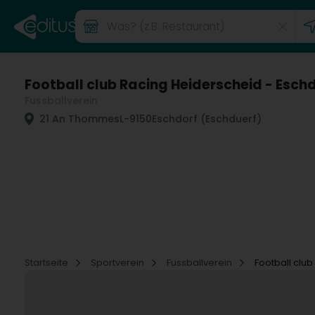
Football club Racing Heiderscheid - Eschd
Fussballverein
21 An Thommes
L-9150
Eschdorf (Eschduerf)
Startseite
Sportverein
Fussballverein
Football club