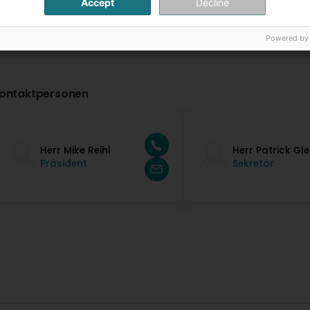
Accept
Decline
Powered by
ontaktpersonen
Herr Mike Reihl
Herr Patrick Gle
Präsident
Sekretär