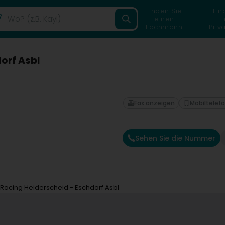
Finden Sie
Fin
einen
Fachmann
Priv
orf Asbl
Fax anzeigen
Mobiltelef
Sehen Sie die Nummer
 Racing Heiderscheid - Eschdorf Asbl