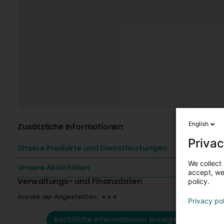
English
Zusätzliche Informationen
Privac
Unsere Produkte und Dienstleistungen
We collect 
Unsere Aktivitäten
accept, we'
Verwaltungs- und Finanzdaten
policy.
Anzahl der Angestellten : ∗∗∗
Privacy po
Rechtliche Informationen anzeigen