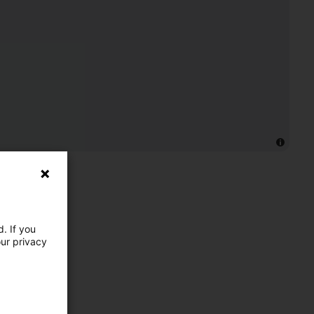
. If you
our privacy