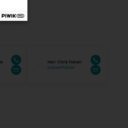
is
Herr Chris Feinen
Kassenführer