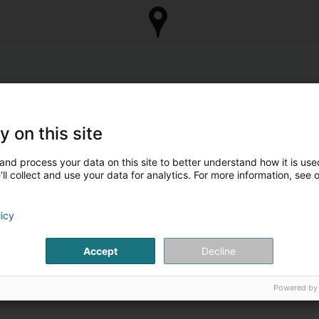
y on this site
and process your data on this site to better understand how it is used
ll collect and use your data for analytics. For more information, see 
licy
Accept
Decline
Powered by