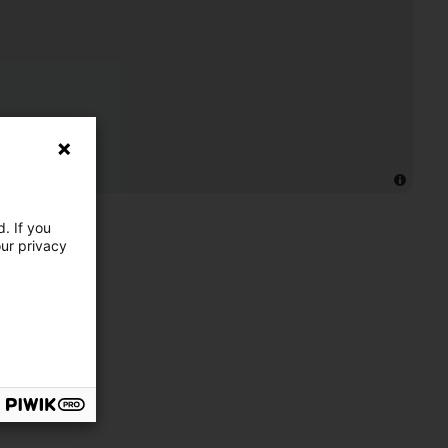
. If you
our privacy