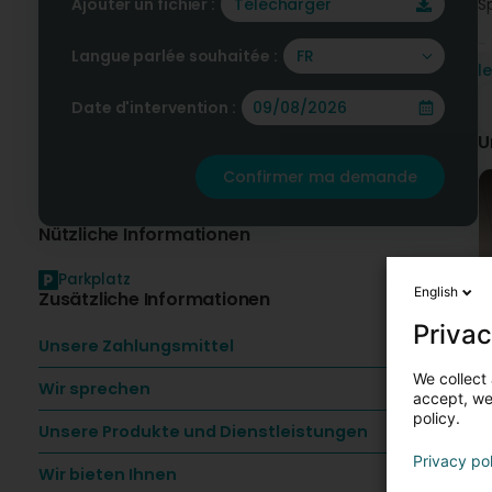
Ajouter un fichier :
Télécharger
S
-
Langue parlée souhaitée :
FR
l
-
Date d'intervention :
-
U
-
Confirmer ma demande
F
T
Nützliche Informationen
K
Parkplatz
English
Zusätzliche Informationen
Privac
Unsere Zahlungsmittel
We collect 
Wir sprechen
accept, we'
policy.
Unsere Produkte und Dienstleistungen
Privacy po
Wir bieten Ihnen