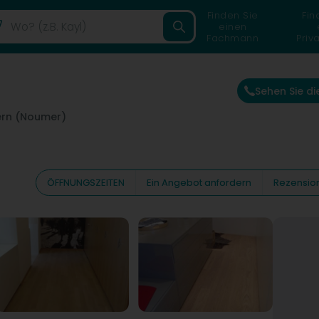
Finden Sie
Fin
einen
Fachmann
Priv
Sehen Sie d
rn (Noumer)
ÖFFNUNGSZEITEN
Ein Angebot anfordern
Rezensio