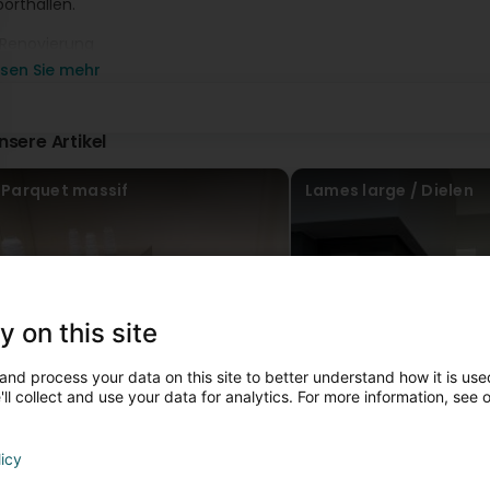
porthallen.
 Renovierung
esen Sie mehr
 Abschleifen
 Versiegelung von Parkett und Treppen
nsere Artikel
 Türen und Holzterrassen
Parquet massif
Lames large / Dielen
ür die Reinigung Ihrer Terrasse bieten wir ein einzigartiges System
errasse gründlich reinigen, die bis in die Fugen und kleinen Ecke
ontaktieren Sie uns unter 83 72 47, um weitere Informationen zu
y on this site
and process your data on this site to better understand how it is used
ll collect and use your data for analytics. For more information, see 
licy