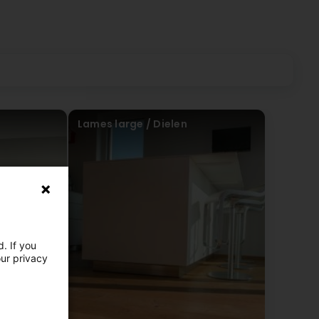
Lames large / Dielen
 an, das mit speziellen Bürsten ausgestattet ist, die Ihre
n reichen, ohne das Holz zu beschädigen.
 erhalten.
. If you
our privacy