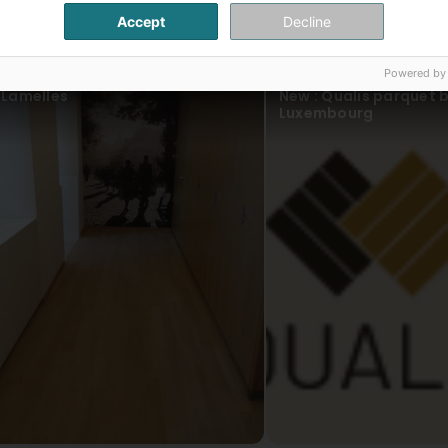
Accept
Decline
Powered by
Lamelles
New : Qualis parquet 
Luxembourg