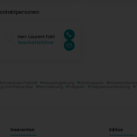
ontaktpersonen
Herr Laurent Fohl
Geschäftsführer
lbmassives Parkett
Hausumgebung
Holztreppen
Innenbodenb
ng und Reparatur
Renovierung
Treppen
Treppenverkleidung
T
Inserenten
Editus