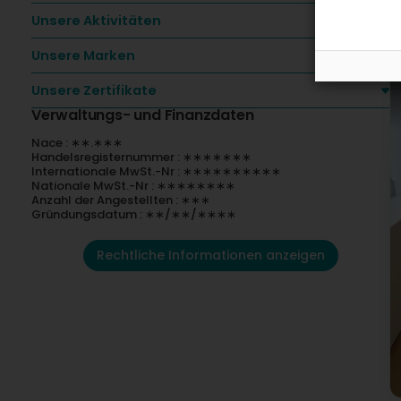
Unsere Aktivitäten
Unsere Marken
Unsere Zertifikate
Verwaltungs- und Finanzdaten
Nace : ∗∗.∗∗∗
Handelsregisternummer : ∗∗∗∗∗∗∗
Internationale MwSt.-Nr : ∗∗∗∗∗∗∗∗∗∗
Nationale MwSt.-Nr : ∗∗∗∗∗∗∗∗
Anzahl der Angestellten : ∗∗∗
Gründungsdatum : ∗∗/∗∗/∗∗∗∗
Rechtliche Informationen anzeigen