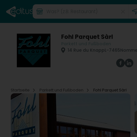
Fohl Parquet Sàrl
Parkett und Fußboden
14 Rue du Knapp
L-7465
Nomme
Startseite
Parkett und Fußboden
Fohl Parquet Sàrl