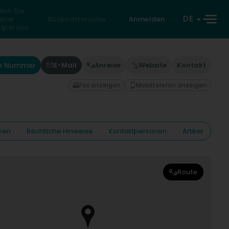
den Sie
DE
eine
Rückwärtssuche
Anmelden
atperson
ie Nummer
E-Mail
Anreise
Website
Kontakt
Fax anzeigen
Mobiltelefon anzeigen
nen
Rechtliche Hinweise
Kontaktpersonen
Artikel
Route