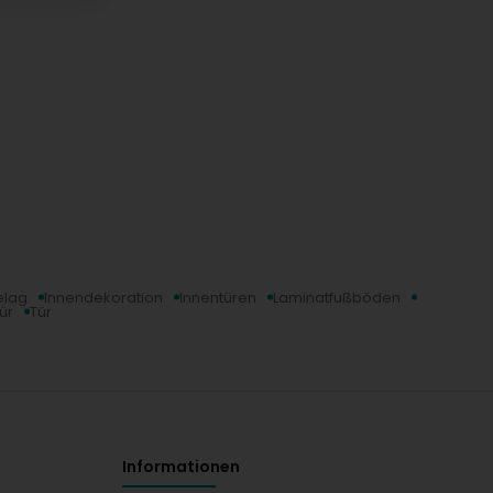
elag
Innendekoration
Innentüren
Laminatfußböden
ür
Tür
Informationen