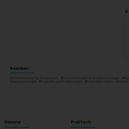
K
Rubriken :
Bodenbelag für Draussen
Einzelhandel für Bodenbeläge
Ha
Massivparkett
Parkett und Fußboden
Parkettböden - Wartu
Dienste
Praktisch