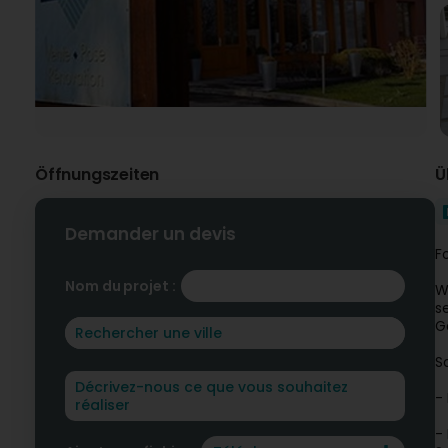
Öffnungszeiten
Ü
Demander un devis
F
Nom du projet :
W
s
G
S
-
-