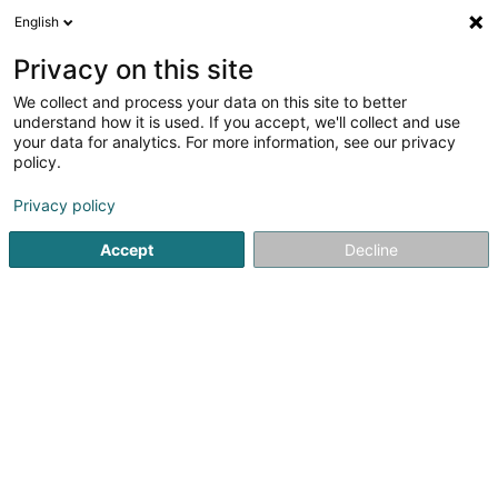
English
DE
Privacy on this site
We collect and process your data on this site to better
FläktGroup Luxembourg
understand how it is used. If you accept, we'll collect and use
your data for analytics. For more information, see our privacy
Klimatisierung, Luftbefeuchtung, Luftreinigung -
Ausrüstung für
policy.
4 Rue Pierre Grégoire
L-4702
Pétange (Péiteng)
Privacy policy
Accept
Decline
Fax anzeigen
Sehen Sie die Nummer
Anreise
Startseite
Klimatechnik
Klimatisierung, Luftbefeuchtung, Lu