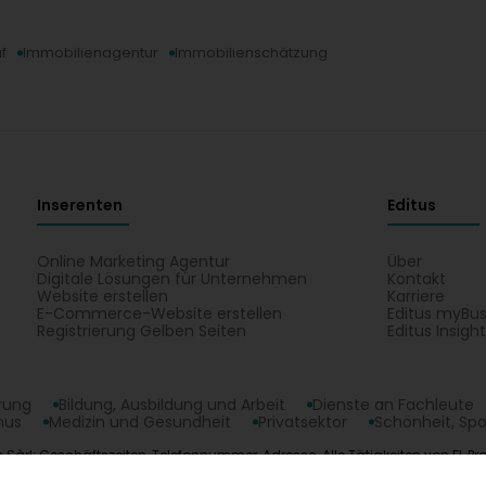
f
Immobilienagentur
Immobilienschätzung
Inserenten
Editus
Online Marketing Agentur
Über
Digitale Lösungen für Unternehmen
Kontakt
Website erstellen
Karriere
E-Commerce-Website erstellen
Editus myBus
Registrierung Gelben Seiten
Editus Insigh
erung
Bildung, Ausbildung und Arbeit
Dienste an Fachleute
mus
Medizin und Gesundheit
Privatsektor
Schönheit, Spo
mo Sàrl: Geschäftszeiten, Telefonnummer, Adresse. Alle Tätigkeiten von FL 
takt FL Promo Sàrl auf einem Plan in Ehlerange.
opyright © 2026
Editus Luxembourg S.A.
208, rue de Noertzan