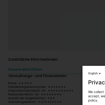
Zusätzliche Informationen
Unsere Aktivitäten
English
Verwaltungs- und Finanzdaten
Privac
Nace : ∗∗.∗∗∗
Handelsregisternummer : ∗∗∗∗∗∗∗
Internationale MwSt.-Nr : ∗∗∗∗∗∗∗∗∗∗
We collect 
Nationale MwSt.-Nr : ∗∗∗∗∗∗∗∗
accept, we'
Anzahl der Angestellten : ∗∗∗
policy.
Gründungsdatum : ∗∗/∗∗/∗∗∗∗