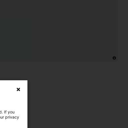
. If you
our privacy