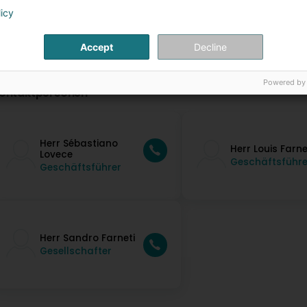
licy
Accept
Decline
Powered by
ontaktpersonen
Herr Sébastiano
Herr Louis Farne
Lovece
Geschäftsführe
Geschäftsführer
Herr Sandro Farneti
Gesellschafter