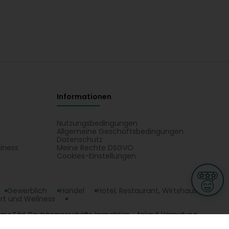
Informationen
Nutzungsbedingungen
Allgemeine Geschäftsbedingungen
Datenschutz
iness
Meine Rechte DSGVO
t
Cookies-Einstellungen
Gewerblich
Handel
Hotel, Restaurant, Wirtshaus
rt und Wellness
Promo Sàrl: Bauträgergeschäfte, Immobilien - Ankauf, Vermietung,
ge
L-3670 Kayl