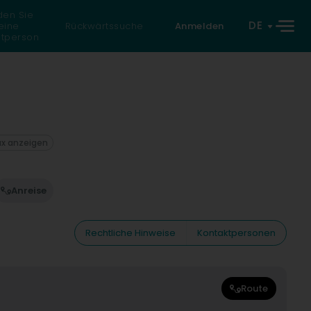
den Sie
DE
eine
Rückwärtssuche
Anmelden
atperson
ax anzeigen
Anreise
Rechtliche Hinweise
Kontaktpersonen
Route