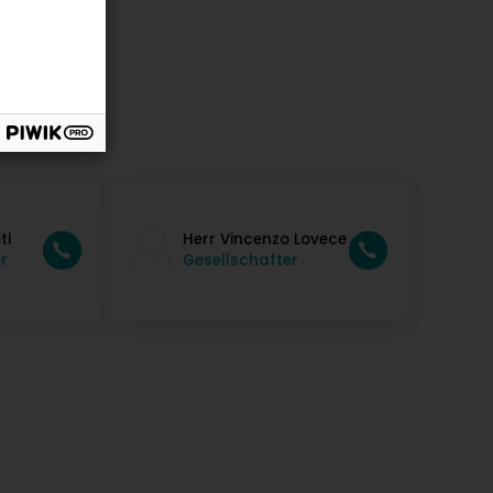
ti
Herr Vincenzo Lovece
r
Gesellschafter