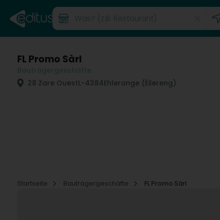
FL Promo Sàrl
Bauträgergeschäfte
28 Zare Ouest
L-4384
Ehlerange (Éilereng)
Startseite
Bauträgergeschäfte
FL Promo Sàrl