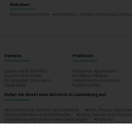
Rubriken :
Bauträgergeschäfte
Immobilien - Ankauf, Vermietung, Verkau
Dienste
Praktisch
Suche nach Aktivität
Notdienst Apotheken
Suche nach Stadt
Notdienst Kliniken
Ein Angebot anfordern
Verkehrsinformationen
Lebensstill
Postleitzahlen
Rufen Sie direkt eine Aktivität in Luxemburg auf
Autowerkstatt, Verkehr und Mobilität
Bank, Finanz, Versich
Kommunikation und Multimedia
Kultur, Freizeit und Touris
Verwaltung und andere Dienstleistungen
Wohnen
FL Promo Sàrl in Ehlerange, alle praktischen Informationen über FL Pro
Verkauf, Immobilienagentur, Immobilienschätzung. Finden Sie Ihren Kon
1.0.2606.0809
C