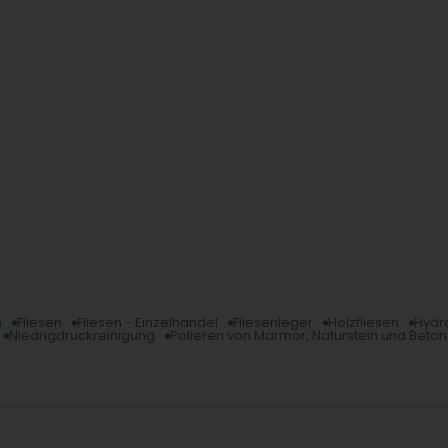
ie Granulate enthalten keine Chemikalien und sind umweltfreund
amstag:
nach Vereinbarung geöffnet
n
Fliesen
Fliesen - Einzelhandel
Fliesenleger
Holzfliesen
Hyd
Niedrigdruckreinigung
Polieren von Marmor, Naturstein und Beton