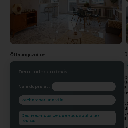
Öffnungszeiten
Ü
Demander un devis
G
U
Nom du projet :
F
u
S
ü
v
I