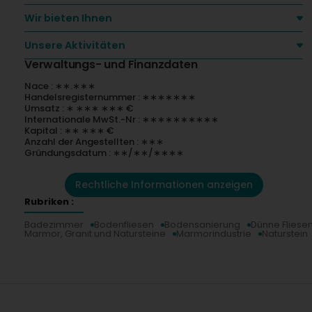
D
Wir bieten Ihnen
S
Unsere Aktivitäten
Verwaltungs- und Finanzdaten
Nace : ∗∗.∗∗∗
Handelsregisternummer : ∗∗∗∗∗∗∗
Umsatz : ∗ ∗∗∗ ∗∗∗ €
Internationale MwSt.-Nr : ∗∗∗∗∗∗∗∗∗∗
Kapital : ∗∗ ∗∗∗ €
Anzahl der Angestellten : ∗∗∗
Gründungsdatum : ∗∗/∗∗/∗∗∗∗
Rechtliche Informationen anzeigen
Rubriken :
Badezimmer
Bodenfliesen
Bodensanierung
Dünne Fliese
Marmor, Granit und Natursteine
Marmorindustrie
Naturstein