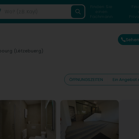
Finden Sie
Fin
einen
Fachmann
Priv
Sehen
ourg (Lëtzebuerg)
ÖFFNUNGSZEITEN
Ein Angebot 