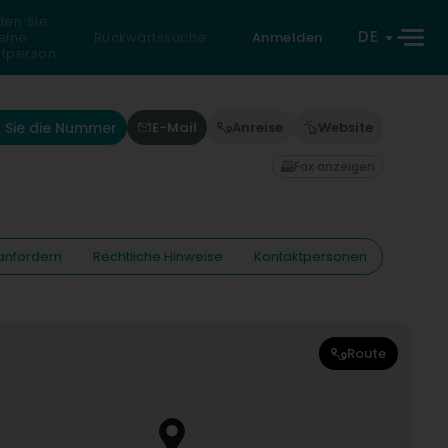
den Sie
DE
eine
Rückwärtssuche
Anmelden
atperson
 Sie die Nummer
E-Mail
Anreise
Website
Fax anzeigen
anfordern
Rechtliche Hinweise
Kontaktpersonen
Route