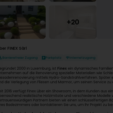
ber FINEX Sàrl
Barrierefreier Zugang
Parkplatz
Internetzugang
egründet 2000 in Luxemburg, ist
Finex
ein dynamisches Familienu
nternehmen auf die Renovierung spezieller Materialien wie Schle
assadenrenovierung mittels Hydro-Sandstrahlverfahren. Später
nd die Verlegung von Fliesen und Marmor, um seinen Service zu 
eit 2016 verfügt Finex über ein Showroom, in dem Kunden aus ein
berraschend realistische Holzimitate und verschiedene Modelle
ertrauenswürdigen Partnern bieten wir einen schlüsselfertigen B
hres Badezimmers oder kontaktieren Sie uns, um Ihr Projekt zu b