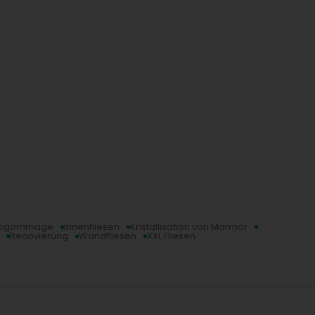
lich.
rogommage
Innenfliesen
Kristallisation von Marmor
Renovierung
Wandfliesen
XXL Fliesen