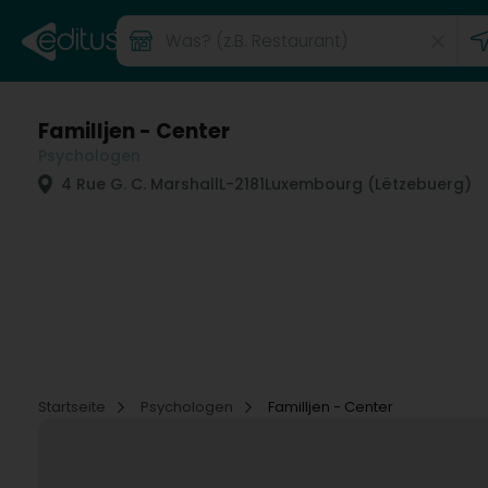
Familljen - Center
Psychologen
4 Rue G. C. Marshall
L-2181
Luxembourg (Lëtzebuerg)
Startseite
Psychologen
Familljen - Center