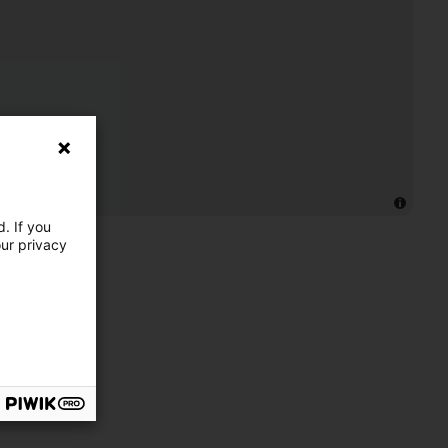
. If you
our privacy