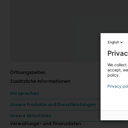
English
Privac
We collect 
accept, we'
Öffnungszeiten
K
policy.
Zusätzliche Informationen
Privacy po
Wir sprechen
Unsere Produkte und Dienstleistungen
Unsere Aktivitäten
Verwaltungs- und Finanzdaten