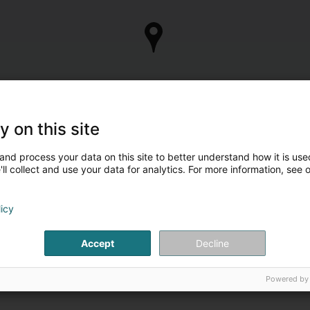
y on this site
and process your data on this site to better understand how it is used
ll collect and use your data for analytics. For more information, see 
ontaktpersonen
licy
Herr John Weber
Accept
Decline
Direktor
Powered by