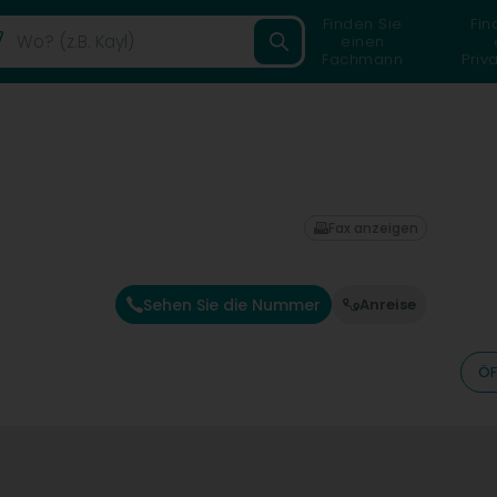
Finden Sie
Fin
einen
Fachmann
Priv
Fax anzeigen
Sehen Sie die Nummer
Anreise
ÖF