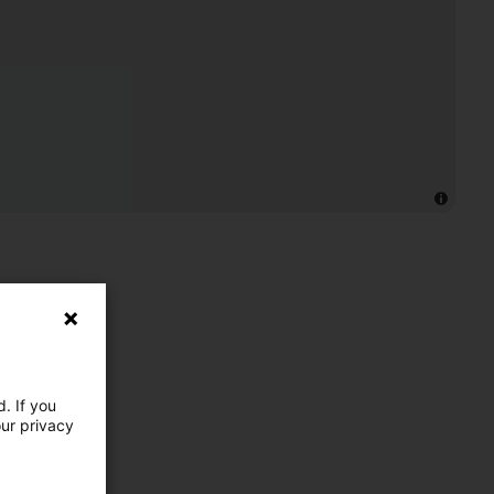
. If you
our privacy