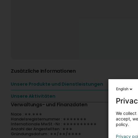
Zusätzliche Informationen
Unsere Produkte und Dienstleistungen
English
Unsere Aktivitäten
Privac
Verwaltungs- und Finanzdaten
We collect 
Nace : ∗∗.∗∗∗
accept, we'
Handelsregisternummer : ∗∗∗∗∗∗∗
Internationale MwSt.-Nr : ∗∗∗∗∗∗∗∗∗∗
policy.
Anzahl der Angestellten : ∗∗∗
Gründungsdatum : ∗∗/∗∗/∗∗∗∗
Privacy po