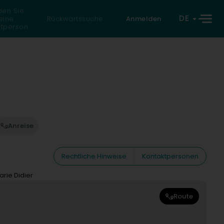
den Sie
DE
eine
Rückwärtssuche
Anmelden
atperson
Anreise
Rechtliche Hinweise
Kontaktpersonen
rie Didier
Route