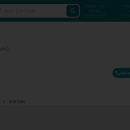
Finden Sie
Fin
einen
Fachmann
Priv
cht)
Sehe
o
Et Si Sàrl