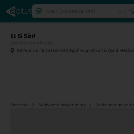
Et Si Sàrl
Sachverstandsbüro
93 Rue de l'Alzette
L-4011
Esch-sur-Alzette (Esch-Uelze
Startseite
Sachverständigenbüros
Sachverstandsbür