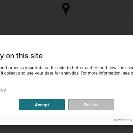
y on this site
and process your data on this site to better understand how it is used
ll collect and use your data for analytics. For more information, see 
licy
Accept
Decline
Powered by