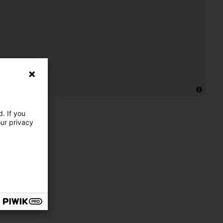
. If you
our privacy