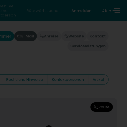
den Sie
DE
eine
Rückwärtssuche
Anmelden
atperson
ummer
E-Mail
Anreise
Website
Kontakt
Serviceleistungen
Rechtliche Hinweise
Kontaktpersonen
Artikel
Route