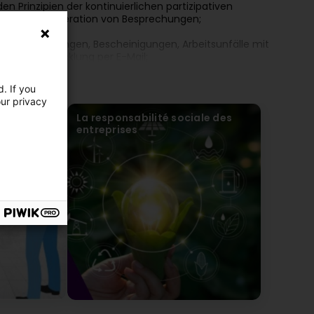
en Prinzipien der kontinuierlichen partizipativen
itsbesuch, Moderation von Besprechungen;
gen, Schulungen, Bescheinigungen, Arbeitsunfälle mit
Rechtsentwicklung per E-Mail;
cher Antwort innerhalb von 48 Geschäftsstunden;
. If you
our privacy
;
La responsabilité sociale des
entreprises
as Arbeitsschutzmanagement;
ring funktioniert;
terner Arbeitsschutz- und Präventionsdienst nach Artikel