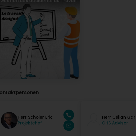
Gestion des accidents du Travail
ontaktpersonen
Herr Scholer Eric
Herr Célian Gar
Projektchef
OHS Advisor