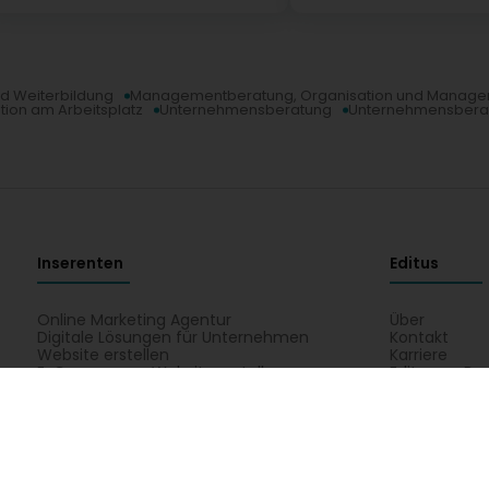
nd Weiterbildung
Managementberatung, Organisation und Manag
tion am Arbeitsplatz
Unternehmensberatung
Unternehmensbera
Inserenten
Editus
Online Marketing Agentur
Über
Digitale Lösungen für Unternehmen
Kontakt
Website erstellen
Karriere
E-Commerce-Website erstellen
Editus myBus
Registrierung Gelben Seiten
Editus Insigh
erung
Bildung, Ausbildung und Arbeit
Dienste an Fachleute
mus
Medizin und Gesundheit
Privatsektor
Schönheit, Spo