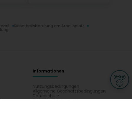
ement
Sicherheitsberatung am Arbeitsplatz
tung
Informationen
Nutzungsbedingungen
Allgemeine Geschäftsbedingungen
Datenschutz
iness
Meine Rechte DSGVO
t
Cookies-Einstellungen
Gewerblich
Handel
Hotel, Restaurant, Wirtshaus
rt und Wellness