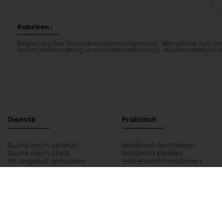
Rubriken :
Begleitung bei Veränderungsmanagement
Berufliche Aus-u
Sicherheitsberatung und Sicherheitsprüfung
Sicherheitsforma
Dienste
Praktisch
Suche nach Aktivität
Notdienst Apotheken
Suche nach Stadt
Notdienst Kliniken
Ein Angebot anfordern
Verkehrsinformationen
Lebensstill
Postleitzahlen
Rufen Sie direkt eine Aktivität in Luxemburg auf
Autowerkstatt, Verkehr und Mobilität
Bank, Finanz, Versich
Kommunikation und Multimedia
Kultur, Freizeit und Touris