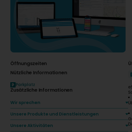
Öffnungszeiten
Ü
Nützliche Informationen
Parkplatz
e
Zusätzliche Informationen
S
Wir sprechen
Ü
Unsere Produkte und Dienstleistungen
G
D
Unsere Aktivitäten