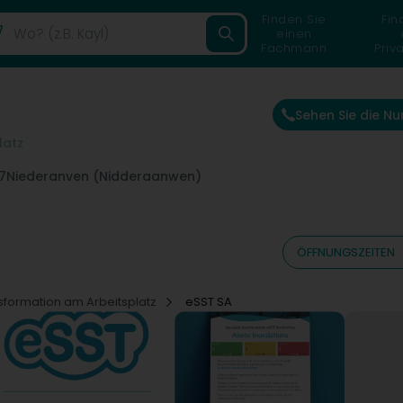
Finden Sie
Fin
einen
Fachmann
Priv
Sehen Sie die N
latz
7
Niederanven (Nidderaanwen)
ÖFFNUNGSZEITEN
tsformation am Arbeitsplatz
eSST SA