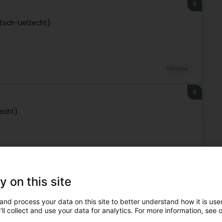
5
(Esch-Uelzecht)
Hotels
6
zecht)
Hotels
y on this site
7
(Esch-Uelzecht)
and process your data on this site to better understand how it is used
ll collect and use your data for analytics. For more information, see 