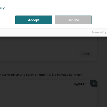
licy
Hotels
Accept
Decline
8
ch-Belval
ch-Uelzecht)
Powered by
Hotels
-sur-Alzette und könnten auch für Sie in Frage kommen.
9
3,4 km