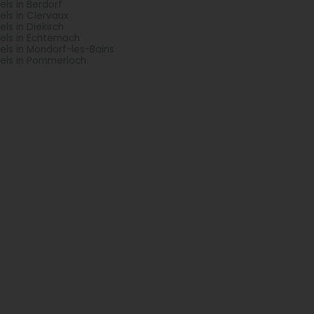
els in Berdorf
els in Clervaux
els in Diekirch
els in Echternach
els in Mondorf-les-Bains
els in Pommerloch