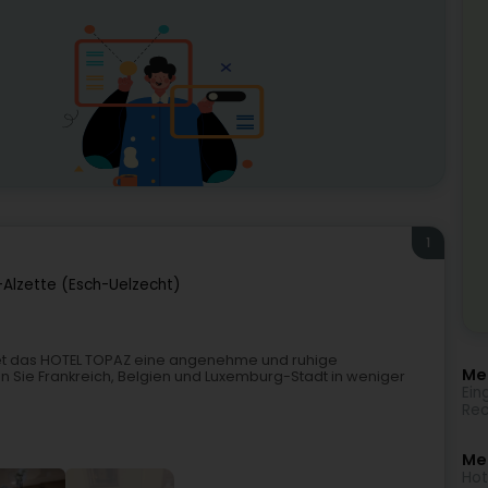
1
-Alzette (Esch-Uelzecht)
tet das HOTEL TOPAZ eine angenehme und ruhige
Meh
 Sie Frankreich, Belgien und Luxemburg-Stadt in weniger
Ein
Rec
Me
Hot