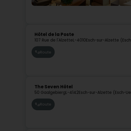
Hôtel de la Poste
107 Rue de l'Alzette
L-4010
Esch-sur-Alzette (Esc
Route
The Seven Hôtel
50 Gaalgebierg
L-4142
Esch-sur-Alzette (Esch-Ue
Route