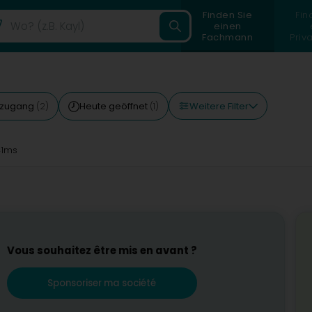
Finden Sie
Fin
einen
Fachmann
Priv
Weitere Filter
etzugang
Heute geöffnet
(2)
(1)
41ms
Vous souhaitez être mis en avant ?
Sponsoriser ma société