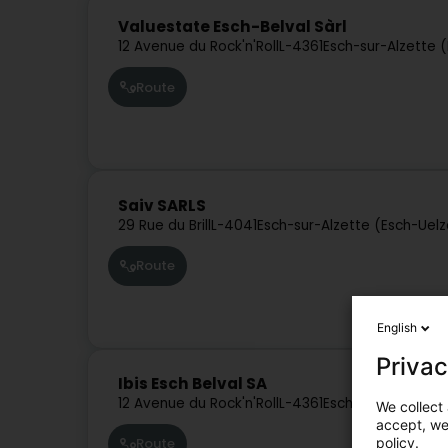
Valuestate Esch-Belval Sàrl
12 Avenue du Rock'n'Roll
L-4361
Esch-sur-Alzette 
Route
Saiv SARLS
29 Rue du Brill
L-4041
Esch-sur-Alzette (Esch-Uel
Route
English
Privac
Ibis Esch Belval SA
12 Avenue du Rock'n'Roll
L-4361
Esch-sur-Alzette 
We collect 
accept, we'
policy.
Route