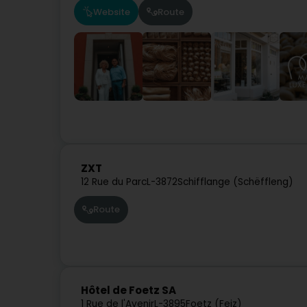
Website
Route
ZXT
12 Rue du Parc
L-3872
Schifflange (Schëffleng)
Route
Hôtel de Foetz SA
1 Rue de l'Avenir
L-3895
Foetz (Feiz)