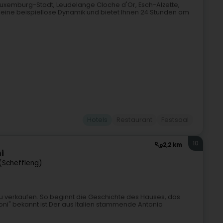
n Luxemburg-Stadt, Leudelange Cloche d'Or, Esch-Alzette,
 eine beispiellose Dynamik und bietet Ihnen 24 Stunden am
Hotels
Restaurant
Festsaal
10
2,2 km
i
 (Schëffleng)
e zu verkaufen. So beginnt die Geschichte des Hauses, das
ni" bekannt ist.Der aus Italien stammende Antonio