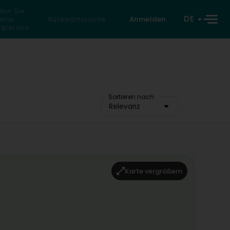
den Sie
DE
eine
Rückwärtssuche
Anmelden
atperson
Sortieren nach
Relevanz
Karte vergrößern