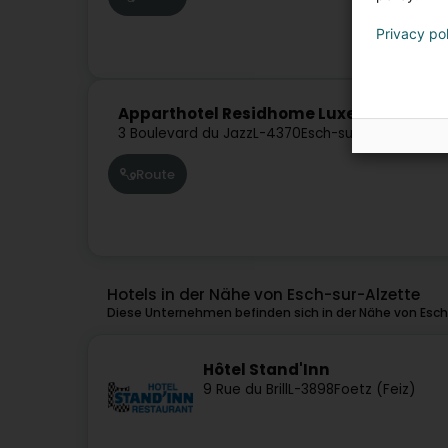
Privacy po
Apparthotel Residhome Luxembourg Es
3 Boulevard du Jazz
L-4370
Esch-sur-Alzette (Es
Route
Hotels in der Nähe von Esch-sur-Alzette
Diese Unternehmen befinden sich in der Nähe von Esch
Hôtel Stand'Inn
9 Rue du Brill
L-3898
Foetz (Feiz)