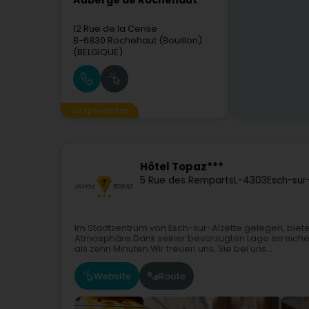
Auberge de Rochehaut
12 Rue de la Cense
B-6830
Rochehaut (Bouillon)
(BELGIQUE)
Gesponserter
Hôtel Topaz***
5 Rue des Remparts
L-4303
Esch-sur
Im Stadtzentrum von Esch-sur-Alzette gelegen, bie
Atmosphäre.Dank seiner bevorzugten Lage erreichen
als zehn Minuten.Wir freuen uns, Sie bei uns...
Website
Route