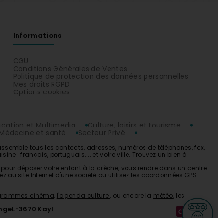
Informations
CGU
Conditions Générales de Ventes
Politique de protection des données personnelles
Mes droits RGPD
Options cookies
ation et Multimedia
Culture, loisirs et tourisme
Médecine et santé
Secteur Privé
rassemble tous les contacts, adresses, numéros de téléphones, fax,
 : français, portuguais.... et votre ville. Trouvez un bien à
re pour déposer votre enfant à la
crèche
, vous rendre dans un centre
 au site Internet d'une société ou utilisez les coordonnées GPS
ogrammes cinéma
,
l'agenda culturel
, ou encore la
météo
, les
ange
L-3670 Kayl