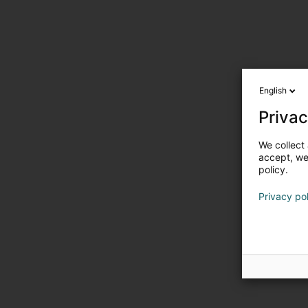
English
Privac
We collect 
accept, we'
policy.
Privacy po