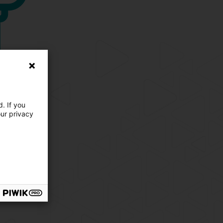
. If you
our privacy