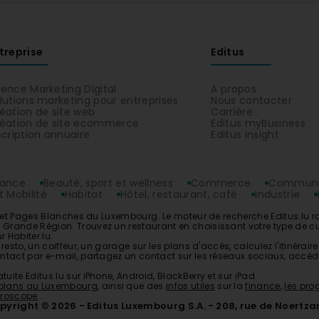
treprise
Editus
ence Marketing Digital
A propos
lutions marketing pour entreprises
Nous contacter
éation de site web
Carrière
éation de site ecommerce
Editus myBusiness
scription annuaire
Editus Insight
rance
Beauté, sport et wellness
Commerce
Communic
 Mobilité
Habitat
Hôtel, restaurant, café
Industrie
es et Pages Blanches du Luxembourg. Le moteur de recherche Editus.lu 
ande Région. Trouvez un restaurant en choisissant votre type de cuisine
r Habiter.lu.
n
resto
, un
coiffeur
, un
garage
sur les plans d'accès, calculez l'itinérai
tact par e-mail, partagez un contact sur les réseaux sociaux, accédez
tuite Editus.lu sur iPhone, Android, BlackBerry et sur iPad.
plans au Luxembourg
, ainsi que des
infos utiles
sur la
finance
,
les pr
roscope
...
pyright © 2026
Editus Luxembourg S.A.
208, rue de Noertz