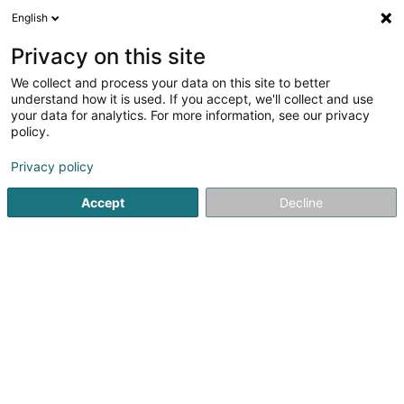
English
Privacy on this site
We collect and process your data on this site to better
Verfeinere deine Suche
understand how it is used. If you accept, we'll collect and use
your data for analytics. For more information, see our privacy
Autour de moi
Bertrange
Internetzugang
An
(1)
(1)
policy.
2
Ergebnis(se) für
Privacy policy
Zertifizierung der Einhaltung von Umwelt-Standards
en
42ms
Accept
Decline
Startseite
Zertifizierungsinstitute
Zertifizierung der Einha
SOCOTEC Luxembourg
5 Rue de Turi
L-3378
Livange (Léiweng)