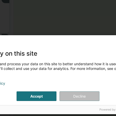
3
y on this site
and process your data on this site to better understand how it is used
ll collect and use your data for analytics. For more information, see 
licy
4
Accept
Decline
Powered by