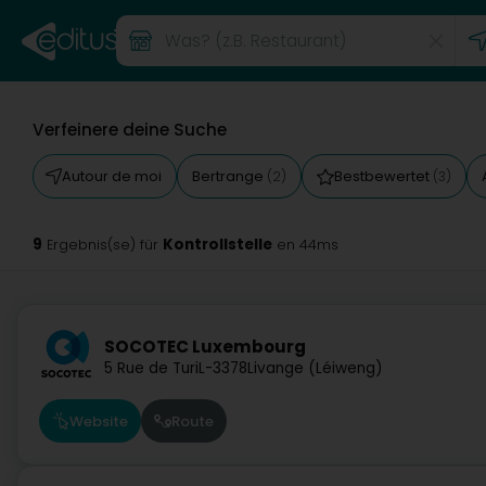
Verfeinere deine Suche
Autour de moi
Bertrange
Bestbewertet
(2)
(3)
9
Kontrollstelle
Ergebnis(se) für
en 44ms
SOCOTEC Luxembourg
5 Rue de Turi
L-3378
Livange (Léiweng)
Website
Route