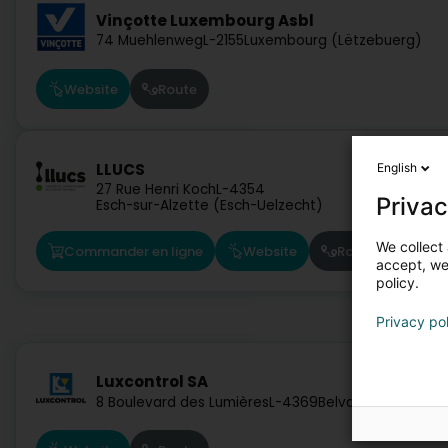
Vinçotte Luxembourg Asbl
74 Muehlenweg
L-2155
Luxembourg (Lëtzebuerg)
Website
Route
LLUCS
English
27 Rue Henri Koch
L-4354
Privac
Esch-sur-Alzette (Esch-Uelzecht)
We collect 
Commander en ligne
Website
Route
accept, we'
policy.
Privacy po
Luxcontrol SA
8 Boulevard des Lumières
L-4369
Belvaux (Bieles)