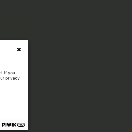
. If you
our privacy