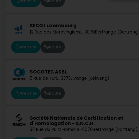
Website
Route
SECO Luxembourg
12 Rue des Merovingiens
L-8070
Bertrange (Bartreng
Website
Route
SOCOTEC ASBL
5 Rue de Turi
L-3378
Livange (Léiweng)
Website
Route
Société Nationale de Certification et
d'Homologation - S.N.C.H.
33 Rue du Puits Romain
L-8070
Bertrange (Bartreng)