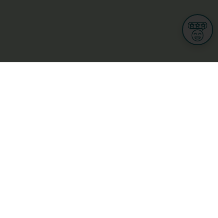
Informationen
Nutzungsbedingungen
Allgemeine Geschäftsbedingungen
Datenschutz
iness
Meine Rechte DSGVO
t
Cookies-Einstellungen
Gewerblich
Handel
Hotel, Restaurant, Wirtshaus
rt und Wellness