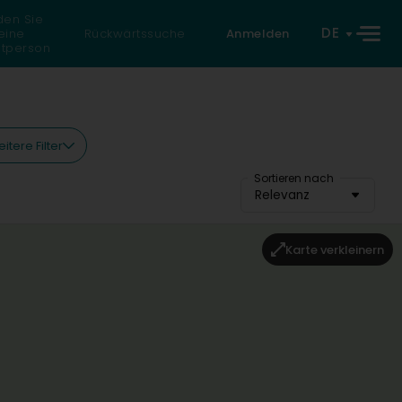
den Sie
DE
eine
Rückwärtssuche
Anmelden
atperson
itere Filter
Sortieren nach
Relevanz
Karte verkleinern