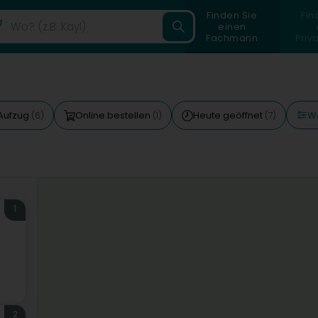
Finden Sie
Fin
einen
Fachmann
Priv
We
Aufzug
Online bestellen
Heute geöffnet
(6)
(1)
(7)
1
2