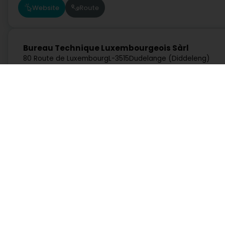
Website
Route
Bureau Technique Luxembourgeois Sàrl
80 Route de Luxembourg
L-3515
Dudelange (Diddeleng)
Route
Acofo & Solutions Sàrl
Dienste
Praktisch
22 Rue Macher
L-5550
Remich (Réimech)
Suche nach Aktivität
Notdienst Apotheken
Route
Suche nach Stadt
Notdienst Kliniken
Ein Angebot anfordern
Verkehrsinformationen
Lebensstill
Postleitzahlen
Rufen Sie direkt eine Aktivität in Luxemburg auf
Autowerkstatt, Verkehr und Mobilität
Bank, Finanz, Versich
Kommunikation und Multimedia
Kultur, Freizeit und Touris