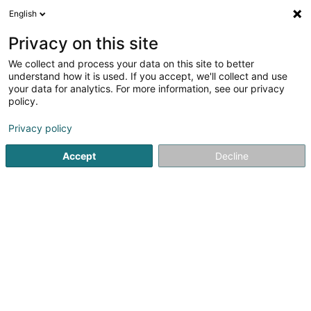
English
DE
Privacy on this site
We collect and process your data on this site to better
Verfeinere deine Suche
understand how it is used. If you accept, we'll collect and use
your data for analytics. For more information, see our privacy
Weitere Filter
Autour de moi
Heute geöffnet
(0)
policy.
1
Ergebnis(se) für
Privacy policy
Reinigung und Desinfektion von Trinkwasserbehältern
en
40ms
Accept
Decline
Startseite
Wasser
Reinigung und Desinfektion von Trink
1
Seliac Luxembourg
48 Rue Principale
L-8365
Hagen (Hoen)
Willkommen bei Seliac, Ihrem Spezialisten für
Wasseraufbereitung für Privatkunden und Unternehmen.
Seit über 35 Jahren bieten wir maßgeschneiderte