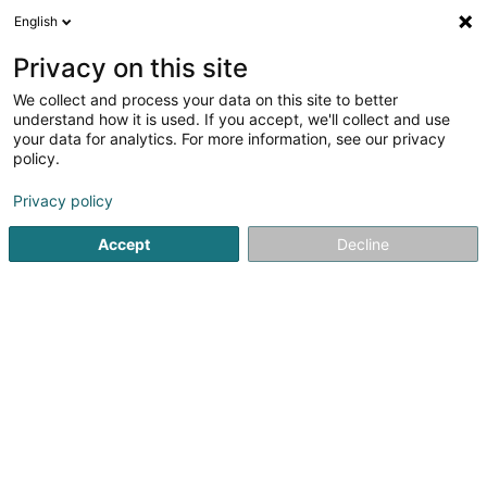
English
DE
Privacy on this site
We collect and process your data on this site to better
Verfeinere deine Suche
understand how it is used. If you accept, we'll collect and use
your data for analytics. For more information, see our privacy
Autour de moi
Echternach
Angebotsanfrage
(1)
(1)
policy.
5
Multimedia-Installation
Ergebnis(se) für
en 37ms
Privacy policy
Startseite
Video
Multimedia-Installation
Accept
Decline
1
ELECTRICT
41 Rue Barbourg
L-4022
Esch-sur-Alzette (Esch-Uelzecht)
Willkommen bei ELECTRICT — 24/7 Notdienst & Elektrische
InstallationenELECTRICT steht Ihnen von Montag bis
Sonntag, rund um die Uhr, für all Ihre Bedürfnisse in den
Bereichen Elektrik, Hausautomation und Sicherheit zur
Verfügung. Ob dringender...