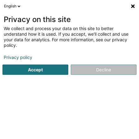
English
DE
Privacy on this site
We collect and process your data on this site to better
Verfeinere deine Suche
understand how it is used. If you accept, we'll collect and use
your data for analytics. For more information, see our privacy
Autour de moi
Howald
Bestbewertet
Barrie
(1)
(1)
policy.
2
Zurichter
Ergebnis(se) für
en 139ms
Privacy policy
Startseite
Verkauf
Zurichter
Accept
Decline
1
Retif
16 A-B Rue des Joncs
L-1818
Howald (Houwald)
Seit über 50 Jahren vermarktet die RETIF-GRUPPE
Ausstattungen und Einrichtungslösungen für den
Einzelhandel und unabhängige Geschäfte.Im Laufe der
Zeit hat die RETIF-GRUPPE ihre Produkt- und
Dienstleistungspalette ständig weiterentwickelt, um sich