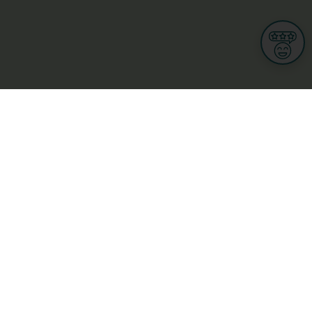
Informationen
Nutzungsbedingungen
Allgemeine Geschäftsbedingungen
Datenschutz
iness
Meine Rechte DSGVO
t
Cookies-Einstellungen
Gewerblich
Handel
Hotel, Restaurant, Wirtshaus
rt und Wellness