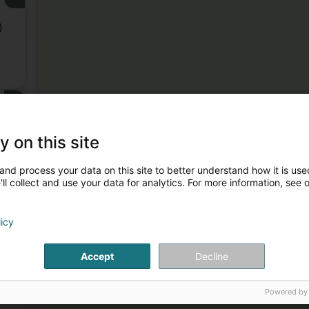
)
3
y on this site
and process your data on this site to better understand how it is used
ll collect and use your data for analytics. For more information, see 
licy
4
Accept
Decline
Powered by