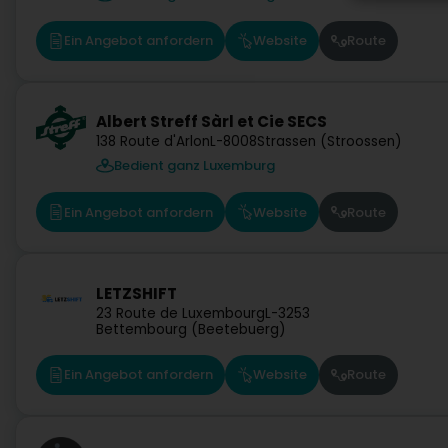
Ein Angebot anfordern
Website
Route
Albert Streff Sàrl et Cie SECS
138 Route d'Arlon
L-8008
Strassen (Stroossen)
Bedient ganz Luxemburg
Ein Angebot anfordern
Website
Route
LETZSHIFT
23 Route de Luxembourg
L-3253
Bettembourg (Beetebuerg)
Ein Angebot anfordern
Website
Route