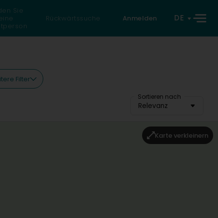
den Sie
DE
eine
Rückwärtssuche
Anmelden
atperson
tere Filter
Sortieren nach
Relevanz
Karte verkleinern