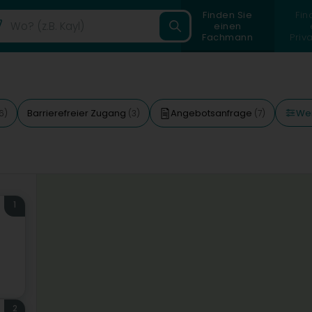
Finden Sie
Fin
einen
Fachmann
Priv
Wei
Barrierefreier Zugang
Angebotsanfrage
6)
(3)
(7)
1
2