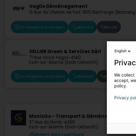
Vaglio Déménagement
15 Rue du Chemin de Fer
L-8057
Bertrange (Bartreng
Ein Angebot anfordern
Website
Route
SELLIER Green & Services Sàrl
English
71 Rue Victor Hugo
L-4140
Privac
Esch-sur-Alzette (Esch-Uelzecht)
We collect 
Ein Angebot anfordern
Website
Route
accept, we'
policy.
Privacy po
MonizGo - Transport & Déménagement
37 Rue du Nord
L-4260
Esch-sur-Alzette (Esch-Uelzecht)
Bedient ganz Luxemburg