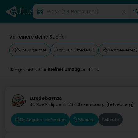
Verfeinere deine Suche
Autour de moi
Esch-sur-Alzette
Bestbewertet
(3)
(
10
Kleiner Umzug
Ergebnis(se) für
en 46ms
Luxdebarras
34 Rue Philippe II
L-2340
Luxembourg (Lëtzebuerg)
Ein Angebot anfordern
Website
Route