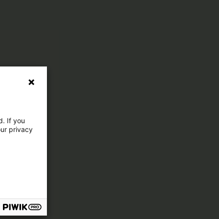
. If you
our privacy