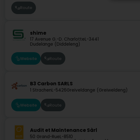
Route
shime
17 Avenue G.-D. Charlotte
L-3441
Dudelange (Diddeleng)
Website
Route
B3 Carbon SARLS
1 Strachen
L-5426
Greiveldange (Greiweldeng)
Website
Route
Audit et Maintenance Sàrl
50 Grand-Rue
L-8510