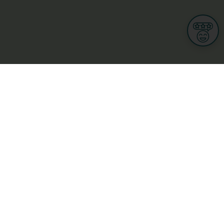
Informationen
Nutzungsbedingungen
Allgemeine Geschäftsbedingungen
Datenschutz
iness
Meine Rechte DSGVO
t
Cookies-Einstellungen
Gewerblich
Handel
Hotel, Restaurant, Wirtshaus
rt und Wellness