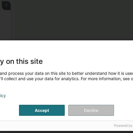
2
3
y on this site
A
and process your data on this site to better understand how it is used
ll collect and use your data for analytics. For more information, see 
licy
Accept
Decline
4
Powered by