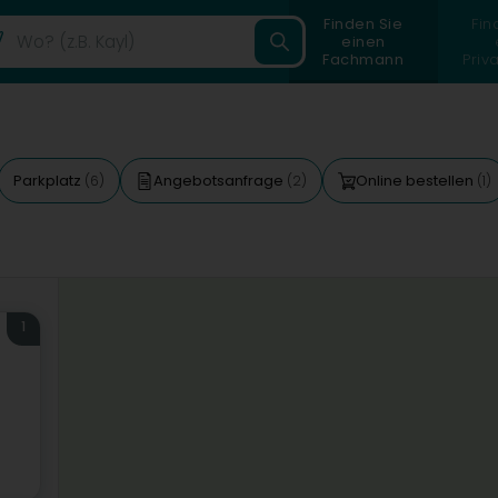
Finden Sie
Fin
einen
Fachmann
Priv
Parkplatz
Angebotsanfrage
Online bestellen
(6)
(2)
(1)
1