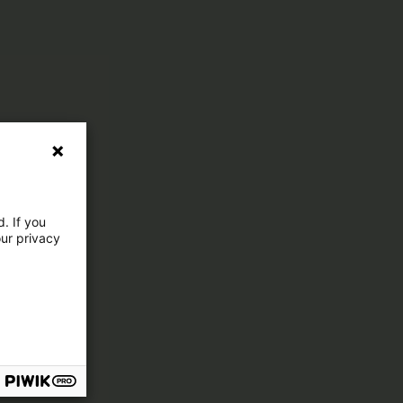
. If you
our privacy