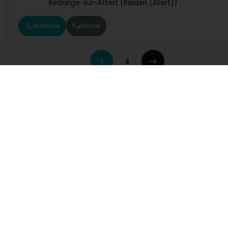
Redange-sur-Attert (Réiden (Atert))
Website
Route
1
2
Veolia Luxembourg SA
1-5 Rue Geespelt
L-3378
Livange (Léiweng)
Ein Angebot anfordern
Website
Menu
Route
Dienste
Praktisch
Suche nach Aktivität
Notdienst Apotheken
Suche nach Stadt
Notdienst Kliniken
Interalia SA
Ein Angebot anfordern
Verkehrsinformationen
4 Rue Albert Simon
L-5315
Contern (Conter)
Lebensstill
Postleitzahlen
Rufen Sie direkt eine Aktivität in Luxemburg auf
Website
Route
Autowerkstatt, Verkehr und Mobilität
Bank, Finanz, Versich
Kommunikation und Multimedia
Kultur, Freizeit und Touris