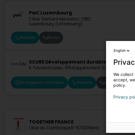
PwC Luxembourg
2 Rue Gerhard Mercator
L-2182
Luxembourg (Lëtzebuerg)
Website
Route
English
Privac
SCURE Développement durable & Energie S
OAI
5 Tunnelstrooss
L-9164
Lipperscheid (Lëpschent)
We collect 
accept, we'
Ein Angebot anfordern
Website
Route
policy.
Privacy po
TOGETHER FRANCE
1 Rue du Coëtlosquet
F-57000
Metz