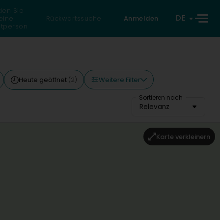
den Sie
DE
eine
Rückwärtssuche
Anmelden
atperson
Weitere Filter
Heute geöffnet
(2)
Sortieren nach
Relevanz
Karte verkleinern