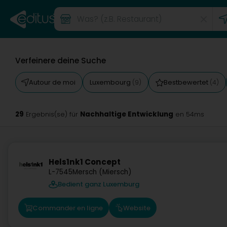
Verfeinere deine Suche
Autour de moi
Luxembourg
Bestbewertet
(9)
(4)
29
Nachhaltige Entwicklung
Ergebnis(se) für
en 54ms
Hels1nk1 Concept
L-7545
Mersch (Miersch)
Bedient ganz Luxemburg
Commander en ligne
Website