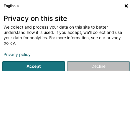
English
DE
Privacy on this site
We collect and process your data on this site to better
Verfeinere deine Suche
understand how it is used. If you accept, we'll collect and use
your data for analytics. For more information, see our privacy
Autour de moi
Luxembourg
Bestbewertet
(19)
(11)
policy.
172
Internettelefonie
Ergebnis(se) für
en 54ms
Privacy policy
Startseite
Telekommunikation
Internettelefonie
Accept
Decline
1
POST Luxembourg - Espace POST
Ettelbruck
2C Avenue Lucien Salentiny
L-9080
Ettelbruck (Ettelbréck)
POST Luxembourg ist der erste Anbieter von Post- und
Telekommunikationsdiensten in Luxemburg und bietet
auch für alle zugängliche Finanzdienstleistungen.POST
erleichtert Ihren Alltag mit:Telekommunikation: das All-in-
One-Angebot POP made in...