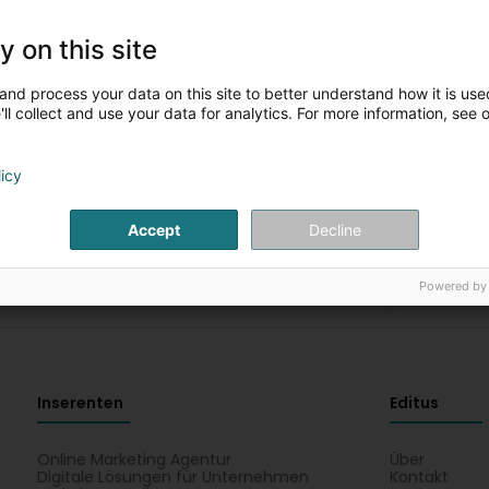
y on this site
Bitte füllen Sie die Felder für eine neue
and process your data on this site to better understand how it is used
Suche aus
ll collect and use your data for analytics. For more information, see 
Sie können die Suche mit anderen Kriterien erneut starten
licy
Accept
Decline
Powered by
Inserenten
Editus
Online Marketing Agentur
Über
Digitale Lösungen für Unternehmen
Kontakt