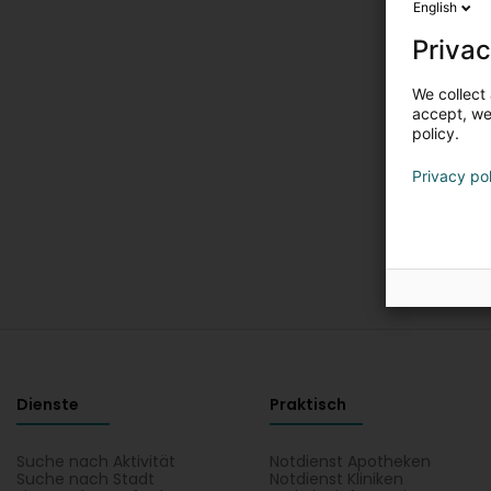
English
Privac
We collect 
accept, we'
policy.
Privacy po
Dienste
Praktisch
Suche nach Aktivität
Notdienst Apotheken
Suche nach Stadt
Notdienst Kliniken