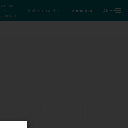
den Sie
DE
eine
Rückwärtssuche
Anmelden
atperson