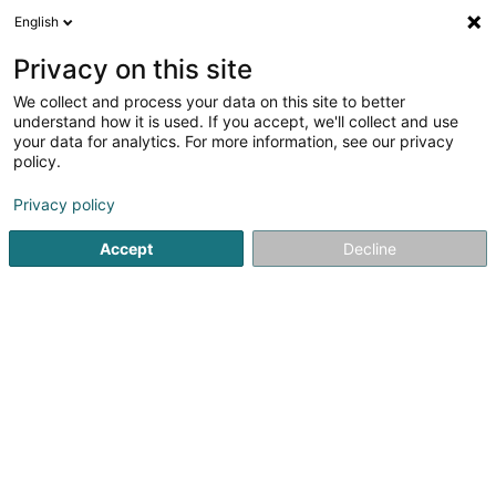
English
DE
Privacy on this site
We collect and process your data on this site to better
Verfeinere deine Suche
understand how it is used. If you accept, we'll collect and use
your data for analytics. For more information, see our privacy
Autour de moi
Huldange
Bestbewertet
Park
(1)
(1)
policy.
2
Ergebnis(se) für
Privacy policy
Gefräste, gepreßte, gebogene, geleimte, bemalte
Holzwaren
Accept
Decline
en 43ms
Startseite
Schreinerei
Gefräste, gepreßte, gebogene, gel
1
Bois Brever SA
7 Stawelerstrooss
L-9964
Huldange (Huldang)
Dank der leistungsstarken und flexiblen Ausrüstung der in
Huldingen ansässigen Scierie Brever können wir schnell