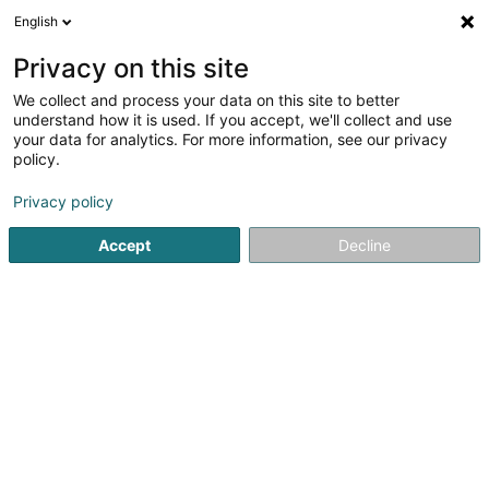
English
DE
Privacy on this site
We collect and process your data on this site to better
Verfeinere deine Suche
understand how it is used. If you accept, we'll collect and use
your data for analytics. For more information, see our privacy
Autour de moi
Berchem
Bestbewertet
Barr
(1)
(3)
policy.
5
Ergebnis(se) für
Privacy policy
Entkalkung und Desinfektion der sanitären Anschlüsse
en 47ms
Accept
Decline
Startseite
Sanitär
Entkalkung und Desinfektion der sanit
Willy Putz
8-10 Rue de la Gare
L-9122
Schieren (Schieren)