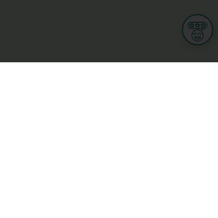
Informationen
Nutzungsbedingungen
Allgemeine Geschäftsbedingungen
Datenschutz
iness
Meine Rechte DSGVO
t
Cookies-Einstellungen
Gewerblich
Handel
Hotel, Restaurant, Wirtshaus
rt und Wellness