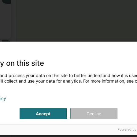
3
y on this site
and process your data on this site to better understand how it is used
ll collect and use your data for analytics. For more information, see 
licy
4
Accept
Decline
Powered by