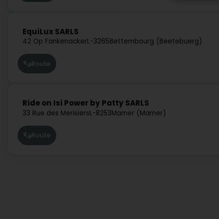
EquiLux SARLS
42 Op Fankenacker
L-3265
Bettembourg (Beetebuerg)
Route
Ride on Isi Power by Patty SARLS
33 Rue des Merisiers
L-8253
Mamer (Mamer)
Route