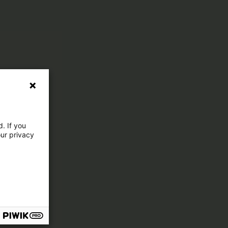
. If you
our privacy