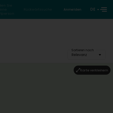
den Sie
DE
eine
Rückwärtssuche
Anmelden
atperson
Sortieren nach
Relevanz
Karte verkleinern