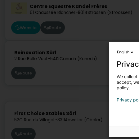
Centre Equestre Kandel Frères
61 Chaussée Blanche
L-8014
Strassen (Stroossen)
Website
Route
Reinovation Sàrl
English
2 Rue Belle Vue
L-5412
Canach (Kanech)
Privac
Route
We collect 
accept, we'
policy.
Privacy po
First Choice Stables Sàrl
52C Rue du Village
L-3311
Abweiler (Obeler)
Route