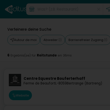
Verfeinere deine Suche
Autour de moi
Abweiler
Barrierefreier Zugang
(1)
(1)
6
Reitstunde
Ergebnis(se) für
en 36ms
Centre Equestre Bouferterhaff
Ferme de Beaufort
L-8059
Bertrange (Bartreng)
Website