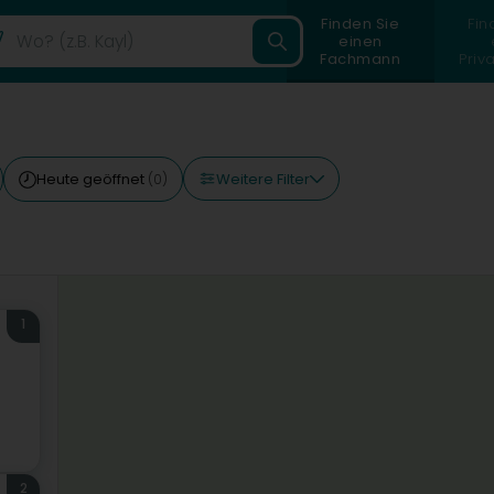
Finden Sie
Fin
einen
Fachmann
Priv
Weitere Filter
Heute geöffnet
(0)
1
2