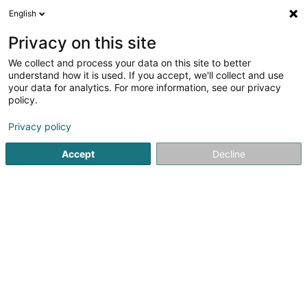
English
DE
Privacy on this site
We collect and process your data on this site to better
Verfeinere deine Suche
understand how it is used. If you accept, we'll collect and use
your data for analytics. For more information, see our privacy
Autour de moi
Luxembourg
Bestbewertet
(6)
(21)
policy.
46
Ergebnis(se) für
Privacy policy
Reinigung von Treppenhäuser und gemeinsame Räume
en 42ms
Accept
Decline
Startseite
Reinigung
Reinigung von Treppenhäuser und
ISS Facility Services SA
5-7 Rue Léon Laval
- Bâtiment Triologie -
L-3372
Leudelange (Leideleng)