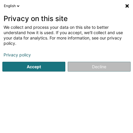
English
DE
Privacy on this site
We collect and process your data on this site to better
Verfeinere deine Suche
understand how it is used. If you accept, we'll collect and use
your data for analytics. For more information, see our privacy
Autour de moi
Hobscheid
Bestbewertet
P
(2)
(3)
policy.
6
Psychologischer Test
Ergebnis(se) für
en 50ms
Privacy policy
Startseite
Psychologen
Psychologischer Test
Accept
Decline
1
Haus 89 (Liewens-Partner-
Famillje Berodung A.s.b.l.)
89 Rue d'Anvers
L-1130
Luxembourg (Lëtzebuerg)
Die Beratungsstelle steht allen Personen, gleich welcher
Religion oder Weltanschauung, offen. Sie wendet sich an
Menschen, die Probleme haben, u.a.: mit sich selbst:
eigenen Möglich­keiten und Grenzen, Selbstwertgefühl,...