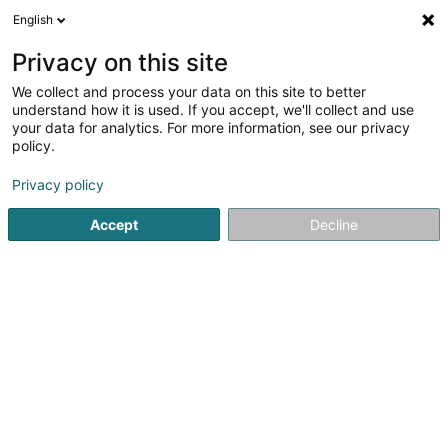
English
DE
Privacy on this site
We collect and process your data on this site to better
Verfeinere deine Suche
understand how it is used. If you accept, we'll collect and use
your data for analytics. For more information, see our privacy
Autour de moi
Contern
Barrierefreier Zugang
(1)
(3)
policy.
3
Massschuh
Ergebnis(se) für
en 38ms
Privacy policy
Startseite
Orthopädie
Massschuh
Accept
Decline
1
Podolux Sàrl
6 B Lëtzebuergerstrooss
L-5752
Frisange (Fréiseng)
Die Praxis Podolux, spezialisiert auf allgemeine
Orthopädie, empfängt Sie nach Terminvereinbarung in
Frisange.Nach Untersuchung Ihrer Pathologie und auf
ärztliche Verordnung erfüllen wir Ihre Bedürfnisse in Bezug
auf Behandlung, Gehhilfe...