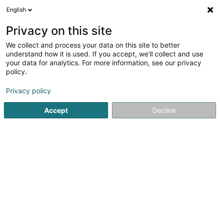
English
DE
Privacy on this site
We collect and process your data on this site to better
Verfeinere deine Suche
understand how it is used. If you accept, we'll collect and use
your data for analytics. For more information, see our privacy
Autour de moi
Esch-sur-Alzette
Bestbewertet
(3)
(10)
policy.
23
Vinotheke
Ergebnis(se) für
en 57ms
Privacy policy
Startseite
Oenologen
Vinotheke
Accept
Decline
1
Restaurant Da Massimo
17 Esplanade de la Moselle
L-6637
Wasserbillig (Waasserbëlleg)
Das Restaurant Da Massimo ist ein italienisches
Restaurant in Mertert und steht für traditionelle italienische
Küche in angenehmer Atmosphäre. Mit viel Fachwissen
werden authentische Gerichte zubereitet, die sowohl
Stammgäste als auch Besucher...