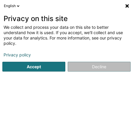
English
DE
Privacy on this site
We collect and process your data on this site to better
Verfeinere deine Suche
understand how it is used. If you accept, we'll collect and use
your data for analytics. For more information, see our privacy
Autour de moi
Luxembourg
Bestbewertet
(167)
(144)
policy.
733
Ergebnis(se) für
Privacy policy
Allgemeine Nahrungsmittel - Einzelhandel
en 52ms
Accept
Decline
Startseite
Handel
Nahrungsmittel
Allgemeine Nahrungsmi
681
Strenzler- Theisen SCiv
5 Rue Principale
L-6570
Osweiler (Uesweller)
Allgemeine Nahrungsmittel - Einzelhandel