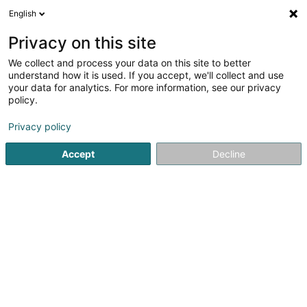
English
DE
Privacy on this site
We collect and process your data on this site to better
Verfeinere deine Suche
understand how it is used. If you accept, we'll collect and use
your data for analytics. For more information, see our privacy
Autour de moi
Luxembourg
Bestbewertet
(3)
(5)
policy.
7
Orientalische Küche
Ergebnis(se) für
en 51ms
Privacy policy
Startseite
Mittelorientalischen Küche
Orientalische Küche
Accept
Decline
1
Le Génie
57 Rue Marechal Foch
F-57700
Hayange
Mitten im Herzen von Hayange (Frankreich) befindet sich
Le Génie, ein renommiertes marokkanisches Restaurant,
das für die Authentizität seiner Küche und die
Großzügigkeit seiner traditionellen Gerichte bekannt ist. In
einer herzlichen und gemütlichen...