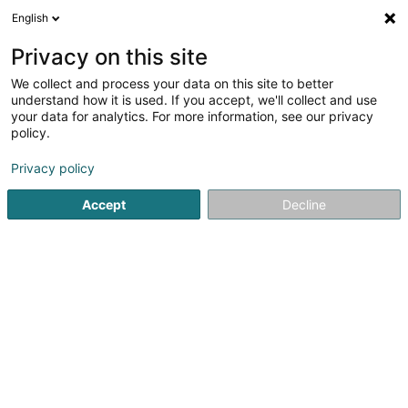
English
DE
Privacy on this site
We collect and process your data on this site to better
Verfeinere deine Suche
understand how it is used. If you accept, we'll collect and use
your data for analytics. For more information, see our privacy
Weitere Filte
Autour de moi
Barrierefreier Zugang
(1)
policy.
1
Geldbeutel
Ergebnis(se) für
en 46ms
Privacy policy
Startseite
Lederwaren
Geldbeutel
Accept
Decline
4,45
33
1
Rezensionen
Schweich Euro Bagages et
Maroquinerie
Geöffnet
Route d'Arlon - Shopping Center la
Belle Etoile
L-8050
Bertrange (Bartreng)
La Maroquinerie Schweich située dans le centre
commercial La Belle Etoile, vous accompagne pour
toutes circonstances, affaires, voyages, loisirs, vous