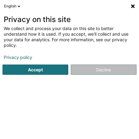
English
DE
Privacy on this site
We collect and process your data on this site to better
Verfeinere deine Suche
understand how it is used. If you accept, we'll collect and use
your data for analytics. For more information, see our privacy
Weitere Filte
Autour de moi
Barrierefreier Zugang
(1)
policy.
1
Ergebnis(se) für
Privacy policy
Expert in der Landtechnik und Landwirtschaft
en 38ms
Accept
Decline
Startseite
Landwirtschaft
Expert in der Landtechnik und L
1
Interalia SA
4 Rue Albert Simon
L-5315
Contern (Conter)
Créé en 2018 et membre de LSC Engineering Group,
InterAlia est un bureau d'études spécialisé dans la
protection de l’environnement visant à concilier les
enjeux liés aux ressources en eau, à l’agriculture, à la