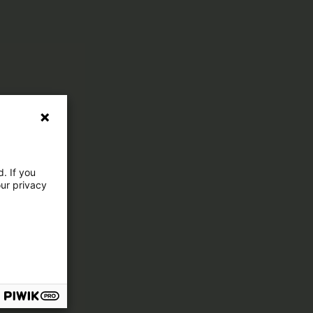
. If you
our privacy