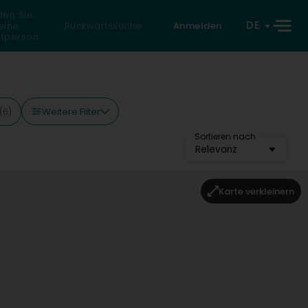
den Sie
DE
eine
Rückwärtssuche
Anmelden
atperson
Weitere Filter
(6)
Sortieren nach
Relevanz
Karte verkleinern