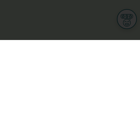
Informationen
Nutzungsbedingungen
Allgemeine Geschäftsbedingungen
Datenschutz
iness
Meine Rechte DSGVO
t
Cookies-Einstellungen
Gewerblich
Handel
Hotel, Restaurant, Wirtshaus
rt und Wellness