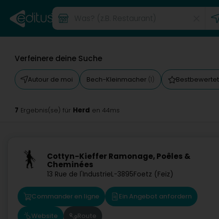
Verfeinere deine Suche
Autour de moi
Bech-Kleinmacher
Bestbewerte
(1)
7
Herd
Ergebnis(se) für
en 44ms
Cottyn-Kieffer Ramonage, Poêles &
Cheminées
13 Rue de l'Industrie
L-3895
Foetz (Feiz)
Commander en ligne
Ein Angebot anfordern
Website
Route