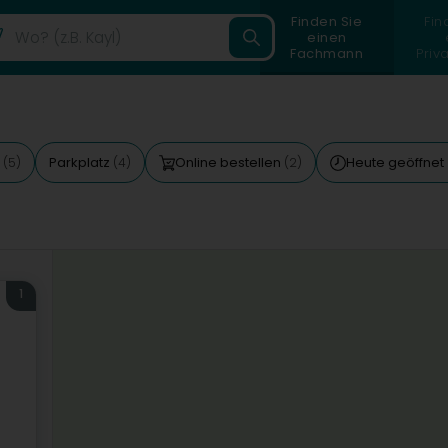
Finden Sie
Fin
einen
Fachmann
Priv
t
Parkplatz
Online bestellen
Heute geöffnet
(5)
(4)
(2)
1