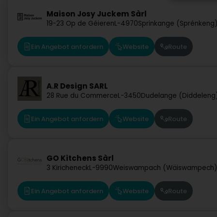
Maison Josy Juckem Sàrl
19-23 Op de Géieren
L-4970
Sprinkange (Sprénkeng
Ein Angebot anfordern
Website
Route
A.R Design SARL
28 Rue du Commerce
L-3450
Dudelange (Diddeleng
Ein Angebot anfordern
Website
Route
GO Kitchens Sàrl
3 Kiricheneck
L-9990
Weiswampach (Wäiswampech
Ein Angebot anfordern
Website
Route