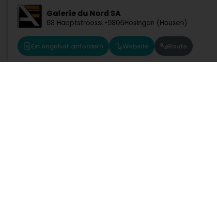
Galerie du Nord SA
68 Haaptstrooss
L-9806
Hosingen (Housen)
Ein Angebot anfordern
Website
Route
Dienste
Praktisch
Suche nach Aktivität
Notdienst Apotheken
Suche nach Stadt
Notdienst Kliniken
Ein Angebot anfordern
Verkehrsinformationen
Lebensstill
Postleitzahlen
Rufen Sie direkt eine Aktivität in Luxemburg auf
Autowerkstatt, Verkehr und Mobilität
Bank, Finanz, Versich
Kommunikation und Multimedia
Kultur, Freizeit und Touris