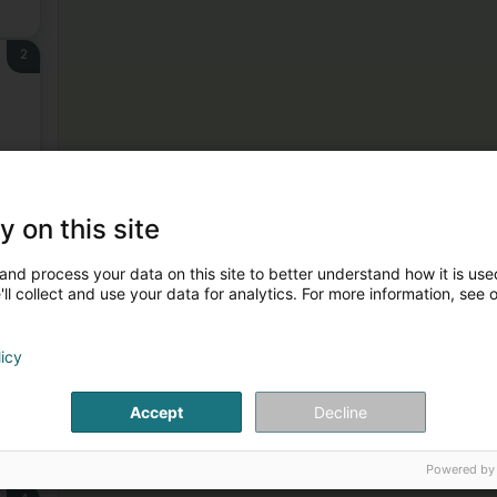
2
3
y on this site
and process your data on this site to better understand how it is used
ll collect and use your data for analytics. For more information, see 
licy
Accept
Decline
Powered by