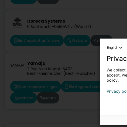
Horeca Systems
5 Salzbaach
L-9559
Wiltz (Wooltz)
Ein Angebot anfordern
Website
Route
English
Privac
Yamaja
2 Rue Nico Klopp
L-5403
We collect 
Bech-Kleinmacher (Bech-Maacher)
accept, we'
policy.
Commander en ligne
Ein Angebot anfordern
Privacy po
Website
Route