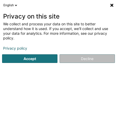
English
DE
Privacy on this site
We collect and process your data on this site to better
Verfeinere deine Suche
understand how it is used. If you accept, we'll collect and use
your data for analytics. For more information, see our privacy
Autour de moi
Luxembourg
Parkplatz
Onlin
(3)
(1)
policy.
12
Artistische Agentur
Ergebnis(se) für
en 43ms
Privacy policy
Startseite
Kommunikation
Artistische Agentur
Accept
Decline
1
NewArtFiction Sàrl
65 Route d'Esch
L-3340
Huncherange (Hunchereng)
NewArtFiction Sàrl: Ihr kreativer und technologischer
Partner im Großherzogtum Luxemburg. Als Spezialist für
audiovisuelle, multimediale, literarische und
luftfahrtbezogene Projekte verbinden wir Leidenschaft,
Innovation und Fachkompetenz, um Ihren...