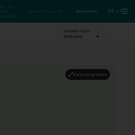
den Sie
DE
eine
Rückwärtssuche
Anmelden
atperson
Sortieren nach
Relevanz
Karte vergrößern