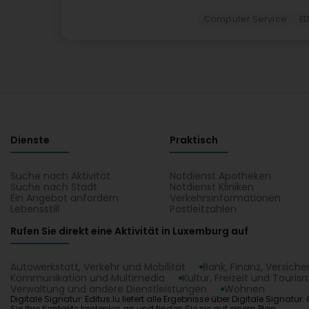
Computer Service
ED
Dienste
Praktisch
Suche nach Aktivität
Notdienst Apotheken
Suche nach Stadt
Notdienst Kliniken
Ein Angebot anfordern
Verkehrsinformationen
Lebensstill
Postleitzahlen
Rufen Sie direkt eine Aktivität in Luxemburg auf
Autowerkstatt, Verkehr und Mobilität
Bank, Finanz, Versich
Kommunikation und Multimedia
Kultur, Freizeit und Touris
Verwaltung und andere Dienstleistungen
Wohnen
Digitale Signatur: Editus.lu liefert alle Ergebnisse über Digitale Sign
Sie Ihre Kontakte kostenlos an und finden Sie sie auf einem Plan.