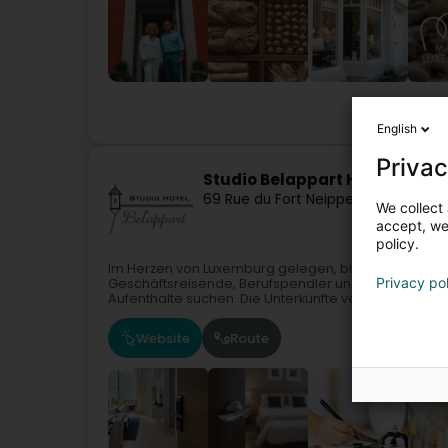
Restau
English
Privac
Studio Belappart Hôtel
69 Rue du Fort Neipperg
L-2230
Luxe
We collect 
accept, we'
policy.
Im Herzen von Luxemburg gelegen, bietet Belappart 
Privacy po
Geschäftsreisende, Berufspendler und Gäste, die ein
Aufenthalte suchen. Die Unterkünfte verbinden...
Website
Route