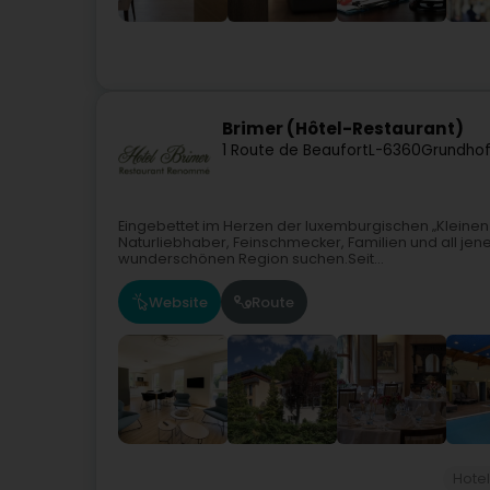
Brimer (Hôtel-Restaurant)
1 Route de Beaufort
L-6360
Grundhof
Eingebettet im Herzen der luxemburgischen „Kleinen S
Naturliebhaber, Feinschmecker, Familien und all jene
wunderschönen Region suchen.Seit...
Website
Route
Hote