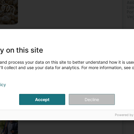
Asi
Lux
Por
Veg
rant
Italienische Küche
Apart Hotel
Luxus Apart Hotel
2
y on this site
mbourg (Lëtzebuerg)
and process your data on this site to better understand how it is used
ll collect and use your data for analytics. For more information, see 
Hotel möblierte Studios und Apartments für
licy
e komfortable Unterkunft für kurze oder längere
Accept
Decline
Powered by