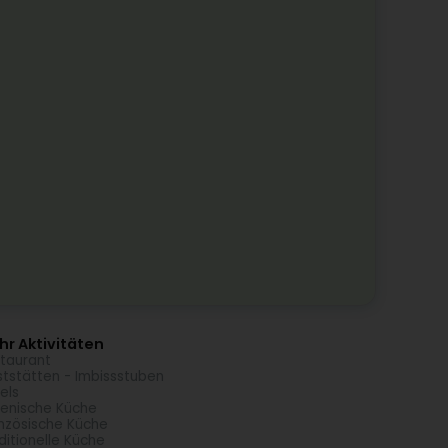
r Aktivitäten
taurant
tstätten - Imbissstuben
els
lienische Küche
nzösische Küche
ditionelle Küche