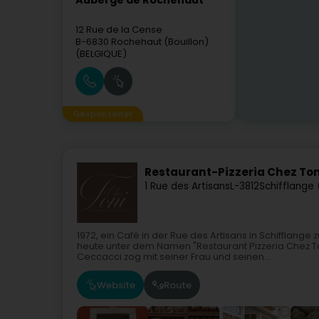
Auberge de Rochehaut
12 Rue de la Cense
B-6830
Rochehaut (Bouillon)
(BELGIQUE)
Gesponserter
Restaurant-Pizzeria Chez Ton
1 Rue des Artisans
L-3812
Schifflange
1972, ein Café in der Rue des Artisans in Schifflang
heute unter dem Namen "Restaurant Pizzeria Chez To
Ceccacci zog mit seiner Frau und seinen...
Website
Route