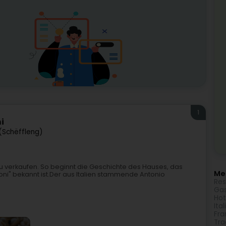
1
i
 (Schëffleng)
e zu verkaufen. So beginnt die Geschichte des Hauses, das
Meh
ni" bekannt ist.Der aus Italien stammende Antonio
Res
Gas
Hot
Ita
Fra
Tra