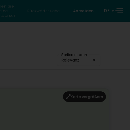
den Sie
DE
eine
Rückwärtssuche
Anmelden
atperson
Sortieren nach
Relevanz
Karte vergrößern