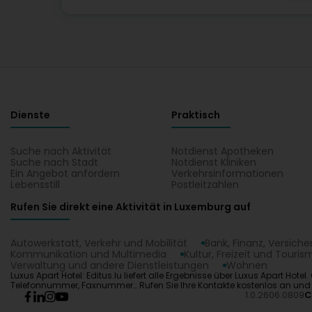
Dienste
Praktisch
Suche nach Aktivität
Notdienst Apotheken
Suche nach Stadt
Notdienst Kliniken
Ein Angebot anfordern
Verkehrsinformationen
Lebensstill
Postleitzahlen
Rufen Sie direkt eine Aktivität in Luxemburg auf
Autowerkstatt, Verkehr und Mobilität
Bank, Finanz, Versich
Kommunikation und Multimedia
Kultur, Freizeit und Touris
Verwaltung und andere Dienstleistungen
Wohnen
Luxus Apart Hotel: Editus.lu liefert alle Ergebnisse über Luxus Apart Ho
Telefonnummer, Faxnummer… Rufen Sie Ihre Kontakte kostenlos an und f
1.0.2606.0809
C