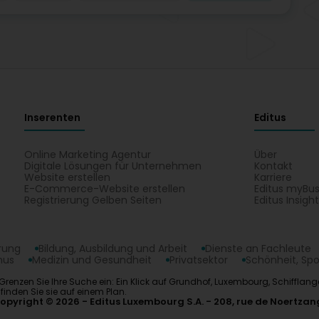
Inserenten
Editus
Online Marketing Agentur
Über
Digitale Lösungen für Unternehmen
Kontakt
Website erstellen
Karriere
E-Commerce-Website erstellen
Editus myBus
Registrierung Gelben Seiten
Editus Insigh
erung
Bildung, Ausbildung und Arbeit
Dienste an Fachleute
mus
Medizin und Gesundheit
Privatsektor
Schönheit, Spo
tel. Grenzen Sie Ihre Suche ein: Ein Klick auf Grundhof, Luxembourg, Schiff
inden Sie sie auf einem Plan.
opyright © 2026
Editus Luxembourg S.A.
208, rue de Noertzan