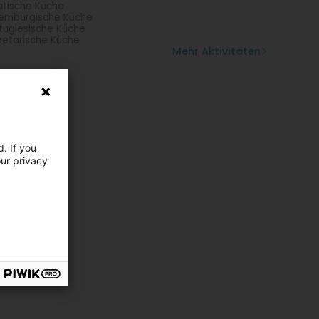
atische Küche
emburgische Küche
tugiesische Küche
etarische Küche
Mehr Aktivitäten
. If you
our privacy