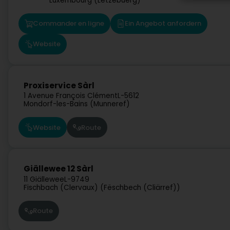
Luxembourg (Lëtzebuerg)
Commander en ligne
Ein Angebot anfordern
Website
Proxiservice Sàrl
1 Avenue François Clément
L-5612
Mondorf-les-Bains (Munneref)
Website
Route
Giällewee 12 Sàrl
11 Giällewee
L-9749
Fischbach (Clervaux) (Fëschbech (Cliärref))
Route