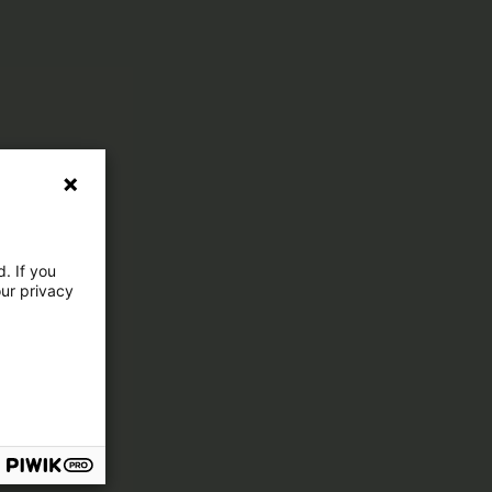
. If you
our privacy