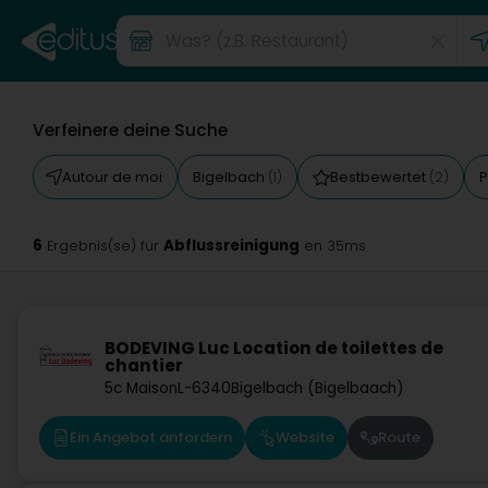
Verfeinere deine Suche
Autour de moi
Bigelbach
Bestbewertet
P
(1)
(2)
6
Abflussreinigung
Ergebnis(se) für
en 35ms
BODEVING Luc Location de toilettes de
chantier
5c Maison
L-6340
Bigelbach (Bigelbaach)
Ein Angebot anfordern
Website
Route