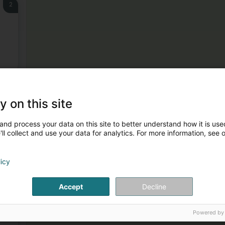
2
3
y on this site
and process your data on this site to better understand how it is used
ll collect and use your data for analytics. For more information, see 
licy
4
Accept
Decline
d
Powered by