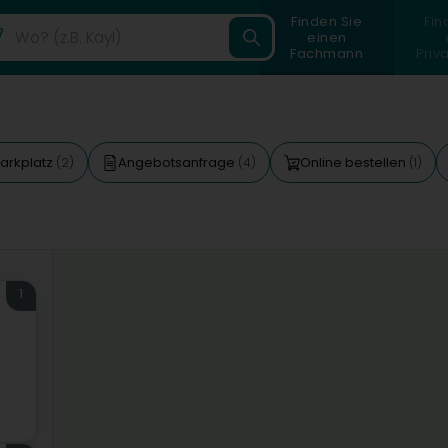
Finden Sie
Fin
einen
Fachmann
Priv
arkplatz
Angebotsanfrage
Online bestellen
(2)
(4)
(1)
1