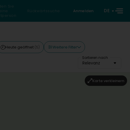
den Sie
DE
eine
Rückwärtssuche
Anmelden
atperson
Weitere Filter
Heute geöffnet
(5)
Sortieren nach
Relevanz
Karte verkleinern