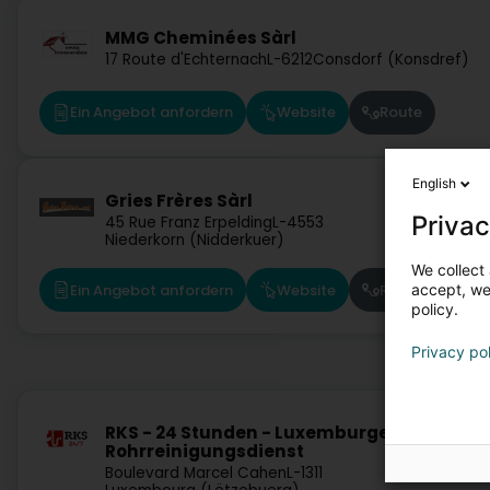
MMG Cheminées Sàrl
17 Route d'Echternach
L-6212
Consdorf (Konsdref)
Ein Angebot anfordern
Website
Route
English
Gries Frères Sàrl
Privac
45 Rue Franz Erpelding
L-4553
Niederkorn (Nidderkuer)
We collect 
accept, we'
Ein Angebot anfordern
Website
Route
policy.
Privacy po
RKS - 24 Stunden - Luxemburger Kanal-un
Rohrreinigungsdienst
Boulevard Marcel Cahen
L-1311