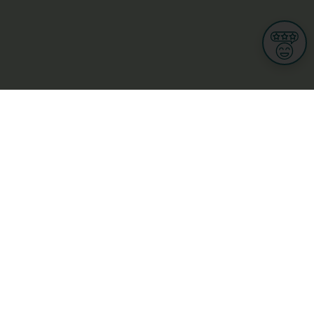
Informationen
Nutzungsbedingungen
Allgemeine Geschäftsbedingungen
Datenschutz
iness
Meine Rechte DSGVO
t
Cookies-Einstellungen
Gewerblich
Handel
Hotel, Restaurant, Wirtshaus
rt und Wellness