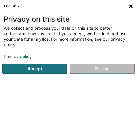
English
DE
Privacy on this site
We collect and process your data on this site to better
Verfeinere deine Suche
understand how it is used. If you accept, we'll collect and use
your data for analytics. For more information, see our privacy
Autour de moi
Bertrix
Bestbewertet
Barrier
(1)
(1)
policy.
2
Nähmaschine
Ergebnis(se) für
en 40ms
Privacy policy
Startseite
Haushaltsgeräte
Nähmaschine
Accept
Decline
1
Stecker Ets (Bernina, Brother,
Janome)
133-135 Rue de la Gare
B-6880
Bertrix
Unser Hauptgeschäft befindet sich in Bertrix, Belgien, aber
wir begrüßen Sie auch in Bascharage bei Mad'Art für
unsere technischen Dienstleistungen und in Redange bei
Matrjochka.Möchten Sie Ihre Maschine nach Redingen
bringen? Gerne vereinbaren wir...